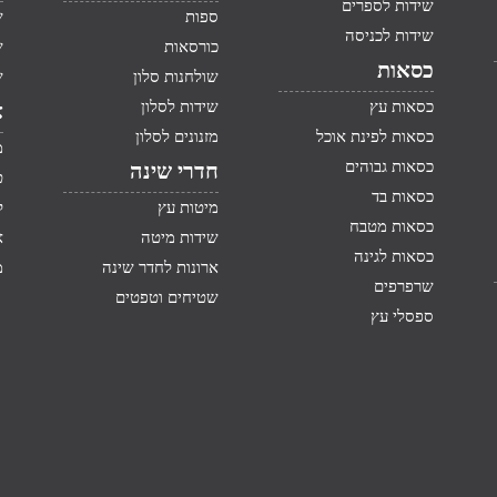
שידות לספרים
ספות
ש
שידות לכניסה
כורסאות
ש
כסאות
שולחנות סלון
ש
כסאות עץ
שידות לסלון
א
כסאות לפינת אוכל
מזנונים לסלון
מ
כסאות גבוהים
חדרי שינה
ט
כסאות בד
מיטות עץ
ק
כסאות מטבח
שידות מיטה
א
כסאות לגינה
ארונות לחדר שינה
מ
שרפרפים
שטיחים וטפטים
ספסלי עץ