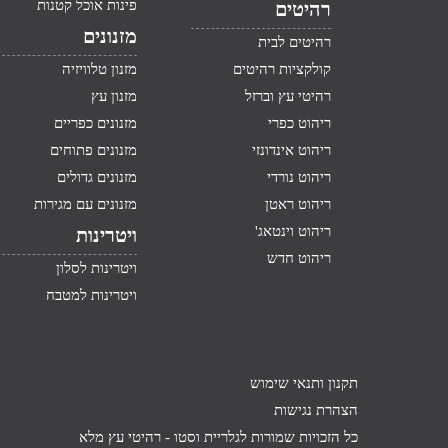
פינות אוכל קטנות
רהיטים
מזנונים
רהיטים לבית
קולקציות רהיטים
מזנון טלוויזיה
רהיטי עץ וברזל
מזנון עץ
ריהוט כפרי
מזנונים כפריים
ריהוט אינדונזי
מזנונים פתוחים
ריהוט נורדי
מזנונים גדולים
ריהוט ראטן
מזנונים עם מגירות
ריהוט וינטאג'
ויטרינות
ריהוט חדש
ויטרינות לסלון
ויטרינות למטבח
תקנון ותנאי שימוש
הצהרת נגישות
כל הזכויות שמורות לגלריית וסטו -
רהיטי עץ מלא