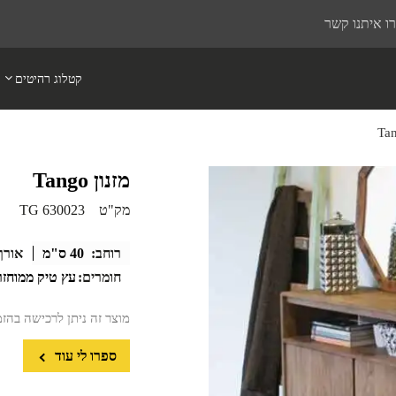
ו איתנו קשר
קטלוג רהיטים
מזנון Tango
מק"ט
TG 630023
רוחב:
40 ס"מ
אורך
חומרים:
עץ טיק ממוחזר
מוצר זה ניתן לרכישה בהז
ספרו לי עוד