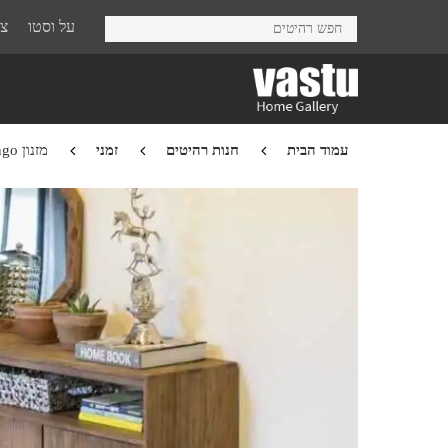
Ski
על וסטו
צר
t
mai
conten
עמוד הבית
חנות רהיטים
זמני
מזנון Tango