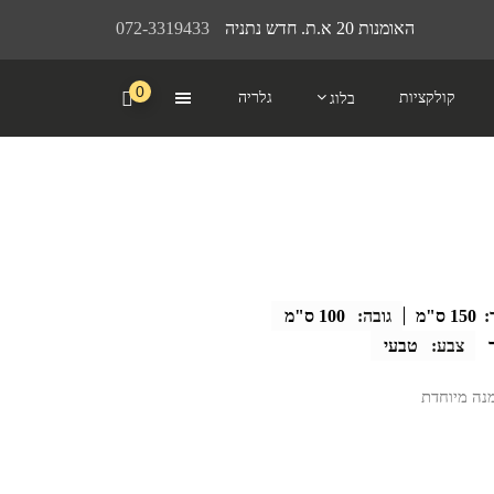
האומנות 20 א.ת. חדש נתניה
072-3319433
0
קולקציות
גלריה
בלוג
:
150 ס"מ
גובה:
100 ס"מ
צבע:
טבעי
מנה מיוחדת