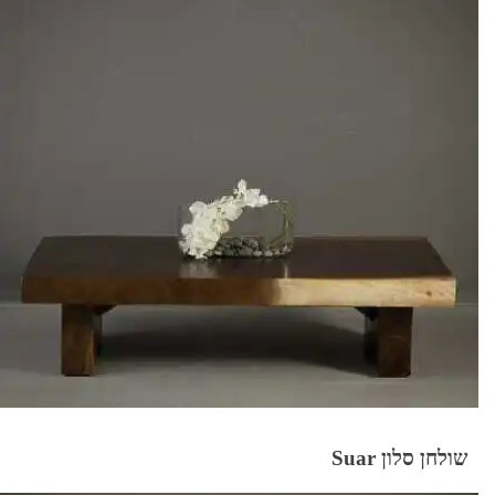
שולחן סלון Suar