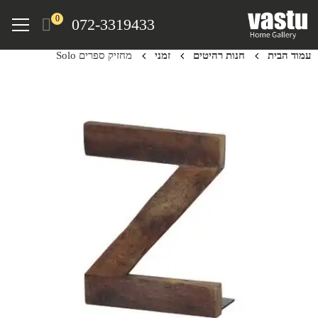
Ski
Menu
0
072-3319433
t
mai
עמוד הבית
חנות רהיטים
זמני
מחזיק ספרים Solo
conten