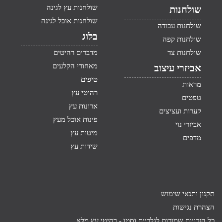
שולחנות עץ לגינה
שולחנות
שולחנות אוכל לגינה
שולחנות עבודה
בלוג
שולחנות קפה
שולחנות צד
מדברים רהיטים
מאחורי הקלעים
אביזרי עיצוב
טיפים
מראות
רהיטי עץ
טפטים
ארונות עץ
קערות ועציצים
פינות אוכל מעץ
אביזרי נוי
מיטות עץ
מדפים
שידות עץ
תקנון ותנאי שימוש
הצהרת נגישות
כל הזכויות שמורות לגלריית וסטו -
רהיטי עץ מלא