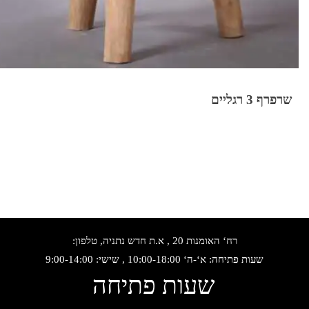
שרפרף 3 רגליים
רח‘ האומנות 20 , א.ת חדש נתניה, טלפון:
שעות פתיחה: א‘-ה‘ 10:00-18:00 , שישי: 9:00-14:00
שעות פתיחה