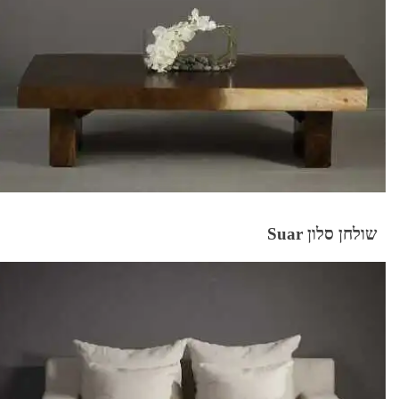
שולחן סלון Suar