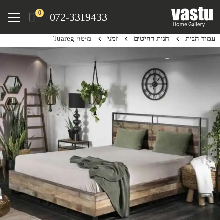
Ski
Menu
0
072-3319433
t
mai
עמוד הבית
חנות רהיטים
זמני
מיטה Tuareg
conten