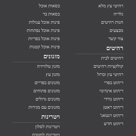
רהיטי עץ מלא
כסאות אוכל
גלריה
כסאות בר
חנות רהיטים
פינות אוכל עגולות
מבצעים
פינות אוכל נפתחות
צור קשר
פינות אוכל כפריות
פינות אוכל קטנות
רהיטים
מזנונים
רהיטים לבית
קולקציות רהיטים
מזנון טלוויזיה
רהיטי עץ וברזל
מזנון עץ
ריהוט כפרי
מזנונים כפריים
ריהוט אינדונזי
מזנונים פתוחים
ריהוט נורדי
מזנונים גדולים
ריהוט ראטן
מזנונים עם מגירות
ריהוט וינטאג'
ויטרינות
ריהוט חדש
ויטרינות לסלון
ויטרינות למטבח