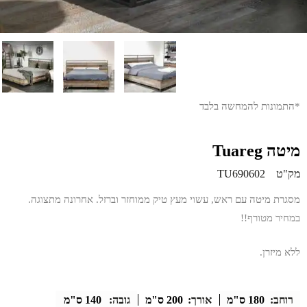
*התמונות להמחשה בלבד
מיטה Tuareg
מק"ט
TU690602
מסגרת מיטה עם ראש, עשוי מעץ טיק ממוחזר וברזל. אחרונה מתצוגה.
במחיר מטורף!!
ללא מיזרן.
רוחב:
180 ס"מ
אורך:
200 ס"מ
גובה:
140 ס"מ