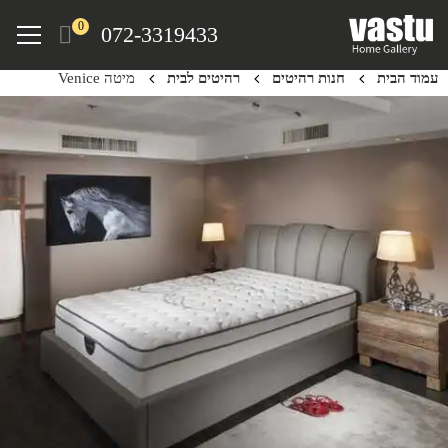
Ski
Menu
0
072-3319433
t
mai
עמוד הבית
חנות רהיטים
רהיטים לבית
מיטה Venice
conten