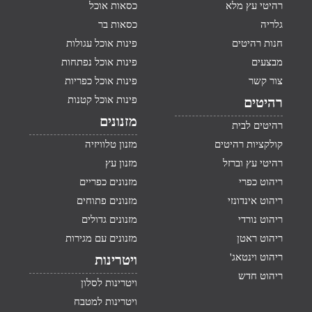
רהיטי עץ מלא
כסאות אוכל
גלריה
כסאות בר
חנות רהיטים
פינות אוכל עגולות
מבצעים
פינות אוכל נפתחות
צור קשר
פינות אוכל כפריות
פינות אוכל קטנות
רהיטים
מזנונים
רהיטים לבית
קולקציות רהיטים
מזנון טלוויזיה
רהיטי עץ וברזל
מזנון עץ
ריהוט כפרי
מזנונים כפריים
ריהוט אינדונזי
מזנונים פתוחים
ריהוט נורדי
מזנונים גדולים
ריהוט ראטן
מזנונים עם מגירות
ריהוט וינטאג'
ויטרינות
ריהוט חדש
ויטרינות לסלון
ויטרינות למטבח