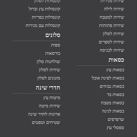
שידות מגירות
קונסולות לסלון
שידות לילה
קונסולות עץ וברזל
שידות למטבח
קונסולות כפריות
שידות פתוחות
קונסולות עם מגירות
שידות לסלון
סלונים
שידות לספרים
ספות
שידות לכניסה
כורסאות
כסאות
שולחנות סלון
כסאות עץ
שידות לסלון
כסאות לפינת אוכל
מזנונים לסלון
כסאות גבוהים
חדרי שינה
כסאות בד
מיטות עץ
כסאות מטבח
שידות מיטה
כסאות לגינה
ארונות לחדר שינה
שרפרפים
שטיחים וטפטים
ספסלי עץ