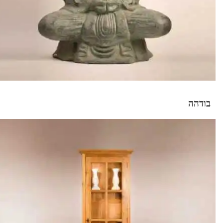
בודהה