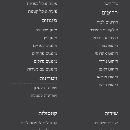
צור קשר
פינות אוכל כפריות
פינות אוכל קטנות
רהיטים
מזנונים
רהיטים לבית
קולקציות רהיטים
מזנון טלוויזיה
רהיטי עץ וברזל
מזנון עץ
ריהוט כפרי
מזנונים כפריים
ריהוט אינדונזי
מזנונים פתוחים
ריהוט נורדי
מזנונים גדולים
ריהוט ראטן
מזנונים עם מגירות
ריהוט וינטאג'
ויטרינות
ריהוט חדש
ויטרינות לסלון
ויטרינות למטבח
שידות
קונסולות
שידות טלוויזיה
קונסולות לכניסה לבית