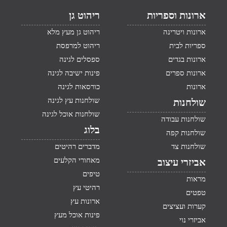
ארונות וספריות
ריהוט גן
ארונות ויטרינה
ריהוט גן מעץ מלא
ספריות לבית
ריהוט למרפסת
ארונות בגדים
ספסלים לגינה
ארונות ספרים
פינות ישיבה לגינה
ארונות
כורסאות לגינה
שולחנות עץ לגינה
שולחנות
שולחנות אוכל לגינה
שולחנות עבודה
בלוג
שולחנות קפה
שולחנות צד
מדברים רהיטים
מאחורי הקלעים
אביזרי עיצוב
טיפים
מראות
רהיטי עץ
טפטים
ארונות עץ
קערות ועציצים
פינות אוכל מעץ
אביזרי נוי