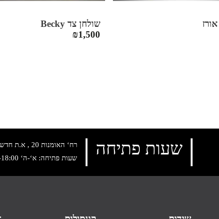
ורז
שולחן צד Becky
₪
1,500
שעות פתיחה
רח‘ האומנות 20 , א.ת חדש נתניה, טלפון:
שעות פתיחה: א‘-ה‘ 10:00-18:00 , שישי: 9:00-14:00
שידות
קונסולות
א