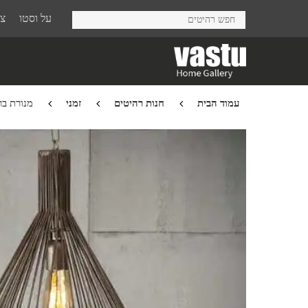
Ski
על וסטו
צר
t
mai
conten
עמוד הבית
חנות רהיטים
זמני
מנורת בר