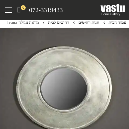
Ski
Menu
0
072-3319433
t
mai
עמוד הבית
חנות רהיטים
רהיטים לבית
מראה עגולה Ivana
conten