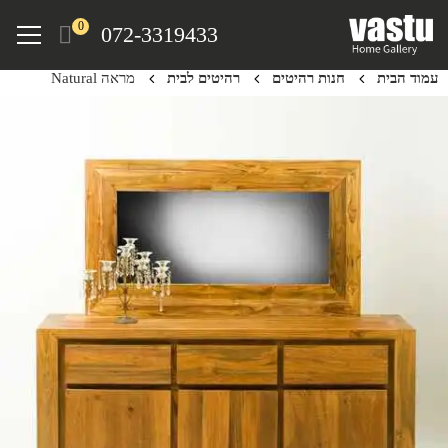
Ski
Menu
0
072-3319433
t
mai
עמוד הבית
חנות רהיטים
רהיטים לבית
מראה Natural
conten