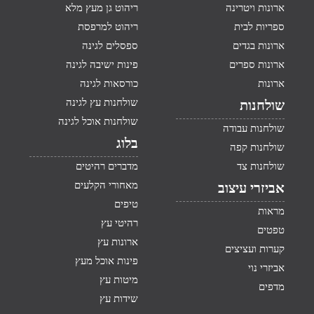
ארונות ויטרינה
ריהוט גן מעץ מלא
ספריות לבית
ריהוט למרפסת
ארונות בגדים
ספסלים לגינה
ארונות ספרים
פינות ישיבה לגינה
ארונות
כורסאות לגינה
שולחנות עץ לגינה
שולחנות
שולחנות אוכל לגינה
שולחנות עבודה
בלוג
שולחנות קפה
שולחנות צד
מדברים רהיטים
מאחורי הקלעים
אביזרי עיצוב
טיפים
מראות
רהיטי עץ
טפטים
ארונות עץ
קערות ועציצים
פינות אוכל מעץ
אביזרי נוי
מיטות עץ
מדפים
שידות עץ