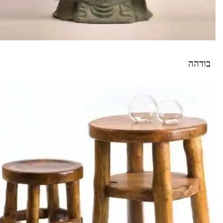
בודהה