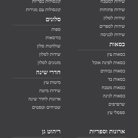
שידות למטבח
קונסולות כפריות
שידות פתוחות
קונסולות עם מגירות
שידות לסלון
סלונים
שידות לספרים
ספות
שידות לכניסה
כורסאות
כסאות
שולחנות סלון
כסאות עץ
שידות לסלון
כסאות לפינת אוכל
מזנונים לסלון
כסאות גבוהים
חדרי שינה
כסאות בד
מיטות עץ
כסאות מטבח
שידות מיטה
כסאות לגינה
ארונות לחדר שינה
שרפרפים
שטיחים וטפטים
ספסלי עץ
ארונות וספריות
ריהוט גן