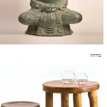
בודהה