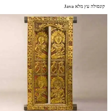
קונסולה עץ מלא Java