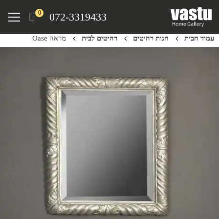
Ski
Menu
0
072-3319433
t
mai
עמוד הבית
חנות רהיטים
רהיטים לבית
מראה Oase
conten