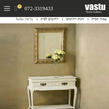
Ski
Menu
0
072-3319433
t
mai
עמוד הבית
חנות רהיטים
רהיטים לבית
מראה Sofia
conten