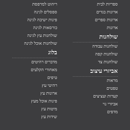
ספריות לבית
ריהוט למרפסת
ארונות בגדים
ספסלים לגינה
ארונות ספרים
פינות ישיבה לגינה
ארונות
כורסאות לגינה
שולחנות עץ לגינה
שולחנות
שולחנות אוכל לגינה
שולחנות עבודה
בלוג
שולחנות קפה
שולחנות צד
מדברים רהיטים
מאחורי הקלעים
אביזרי עיצוב
טיפים
מראות
רהיטי עץ
טפטים
ארונות עץ
קערות ועציצים
פינות אוכל מעץ
אביזרי נוי
מיטות עץ
מדפים
שידות עץ