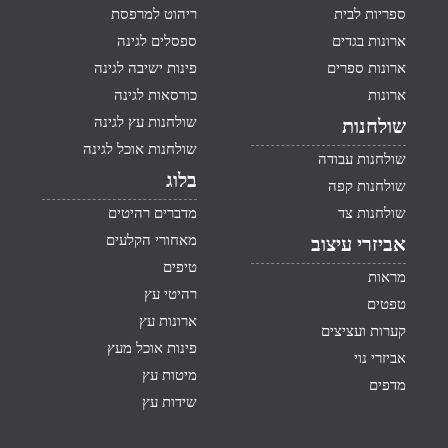
ספריות לבית
ריהוט למרפסת
ארונות בגדים
ספסלים לגינה
ארונות ספרים
פינות ישיבה לגינה
ארונות
כורסאות לגינה
שולחנות עץ לגינה
שולחנות
שולחנות אוכל לגינה
שולחנות עבודה
בלוג
שולחנות קפה
שולחנות צד
מדברים רהיטים
מאחורי הקלעים
אביזרי עיצוב
טיפים
מראות
רהיטי עץ
טפטים
ארונות עץ
קערות ועציצים
פינות אוכל מעץ
אביזרי נוי
מיטות עץ
מדפים
שידות עץ