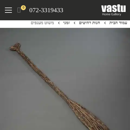
Ski
Menu
0
072-3319433
t
mai
עמוד הבית
חנות רהיטים
זמני
משוט מענפים
conten