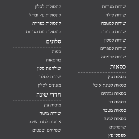
שידות מגירות
קונסולות לסלון
שידות לילה
קונסולות עץ וברזל
שידות למטבח
קונסולות כפריות
שידות פתוחות
קונסולות עם מגירות
שידות לסלון
סלונים
שידות לספרים
ספות
שידות לכניסה
כורסאות
כסאות
שולחנות סלון
כסאות עץ
שידות לסלון
כסאות לפינת אוכל
מזנונים לסלון
כסאות גבוהים
חדרי שינה
כסאות בד
מיטות עץ
כסאות מטבח
שידות מיטה
כסאות לגינה
ארונות לחדר שינה
שרפרפים
שטיחים וטפטים
ספסלי עץ