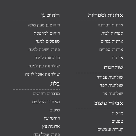
ארונות וספריות
ריהוט גן
ארונות ויטרינה
ריהוט גן מעץ מלא
ספריות לבית
ריהוט למרפסת
ארונות בגדים
ספסלים לגינה
ארונות ספרים
פינות ישיבה לגינה
ארונות
כורסאות לגינה
שולחנות עץ לגינה
שולחנות
שולחנות אוכל לגינה
שולחנות עבודה
בלוג
שולחנות קפה
שולחנות צד
מדברים רהיטים
מאחורי הקלעים
אביזרי עיצוב
טיפים
מראות
רהיטי עץ
טפטים
ארונות עץ
קערות ועציצים
פינות אוכל מעץ