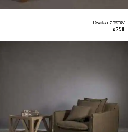
שרפרף Osaka
₪
790