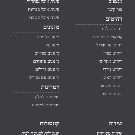
מבצעים
פינות אוכל נפתחות
צור קשר
פינות אוכל כפריות
פינות אוכל קטנות
רהיטים
מזנונים
רהיטים לבית
קולקציות רהיטים
מזנון טלוויזיה
רהיטי עץ וברזל
מזנון עץ
ריהוט כפרי
מזנונים כפריים
ריהוט אינדונזי
מזנונים פתוחים
ריהוט נורדי
מזנונים גדולים
ריהוט ראטן
מזנונים עם מגירות
ריהוט וינטאג'
ויטרינות
ריהוט חדש
ויטרינות לסלון
ויטרינות למטבח
שידות
קונסולות
שידות טלוויזיה
קונסולות לכניסה לבית