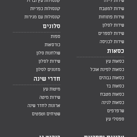
שידות לילה
קונסולות עץ וברזל
שידות למטבח
קונסולות כפריות
שידות פתוחות
קונסולות עם מגירות
שידות לסלון
סלונים
שידות לספרים
ספות
שידות לכניסה
כורסאות
כסאות
שולחנות סלון
כסאות עץ
שידות לסלון
כסאות לפינת אוכל
מזנונים לסלון
כסאות גבוהים
חדרי שינה
כסאות בד
מיטות עץ
כסאות מטבח
שידות מיטה
כסאות לגינה
ארונות לחדר שינה
שרפרפים
שטיחים וטפטים
ספסלי עץ