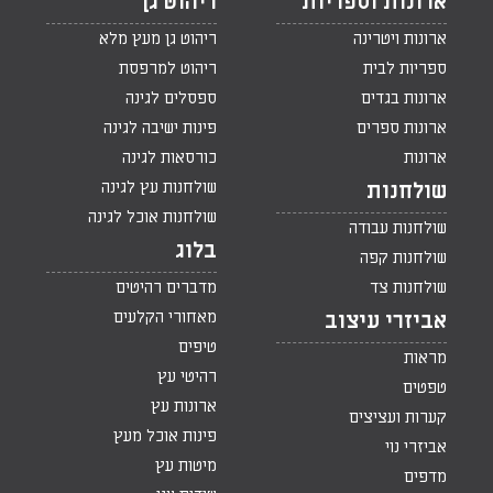
ארונות וספריות
ריהוט גן
ארונות ויטרינה
ריהוט גן מעץ מלא
ספריות לבית
ריהוט למרפסת
ארונות בגדים
ספסלים לגינה
ארונות ספרים
פינות ישיבה לגינה
ארונות
כורסאות לגינה
שולחנות עץ לגינה
שולחנות
שולחנות אוכל לגינה
שולחנות עבודה
בלוג
שולחנות קפה
שולחנות צד
מדברים רהיטים
מאחורי הקלעים
אביזרי עיצוב
טיפים
מראות
רהיטי עץ
טפטים
ארונות עץ
קערות ועציצים
פינות אוכל מעץ
אביזרי נוי
מיטות עץ
מדפים