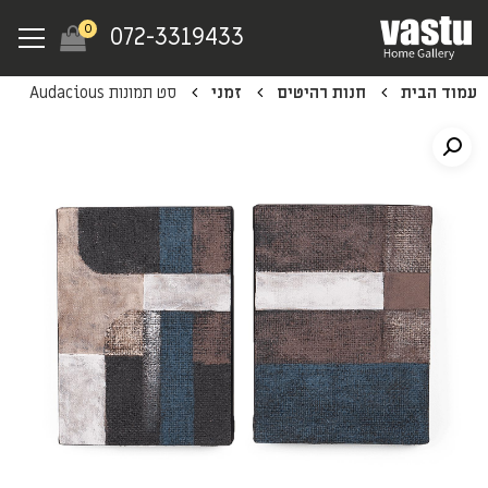
Ski
Menu
0
072-3319433
t
mai
עמוד הבית
חנות רהיטים
זמני
סט תמונות Audacious
conten