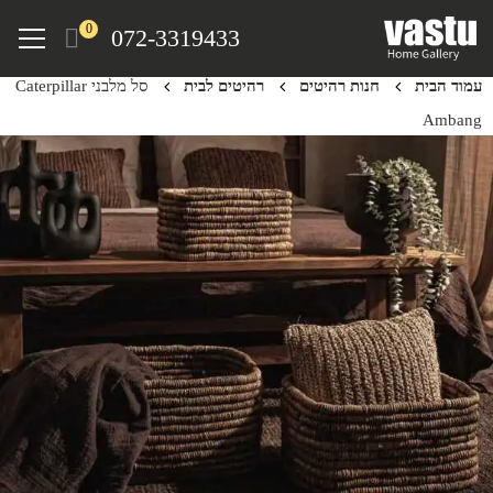
Ski
Menu
0
072-3319433
t
mai
עמוד הבית
חנות רהיטים
רהיטים לבית
סל מלבני Caterpillar
conten
Ambang