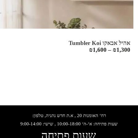
אהיל אבאקו Tumbler Koi
₪
1,600
–
₪
1,300
רח‘ האומנות 20 , א.ת חדש נתניה, טלפון:
שעות פתיחה: א‘-ה‘ 10:00-18:00 , שישי: 9:00-14:00
שעות פתיחה