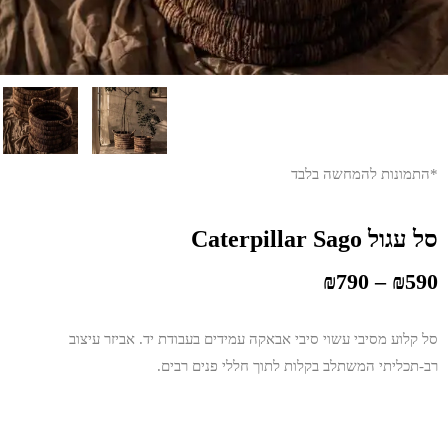
*התמונות להמחשה בלבד
סל עגול Caterpillar Sago
₪
790
–
₪
590
סל קלוע מסיבי עשוי סיבי אבאקה עמידים בעבודת יד. אביזר עיצוב
רב-תכליתי המשתלב בקלות לתוך חללי פנים רבים.