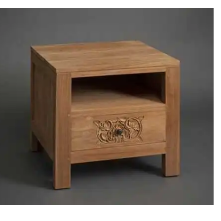
היה:
הוא:
₪4,500.
₪7,500.