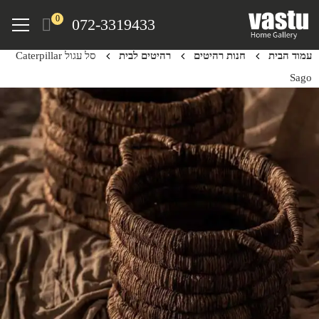
Ski
Menu
0
072-3319433
t
mai
עמוד הבית
חנות רהיטים
רהיטים לבית
סל עגול Caterpillar
conten
Sago