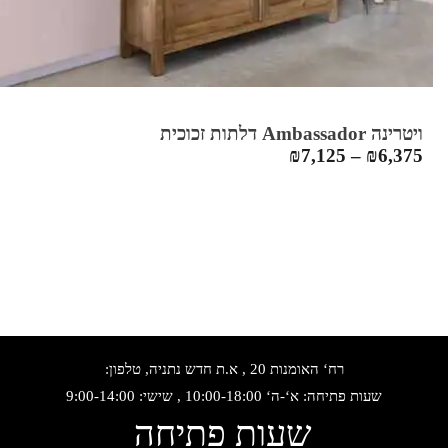
ויטרינה Ambassador דלתות זכוכית
₪
7,125
–
₪
6,375
רח‘ האומנות 20 , א.ת חדש נתניה, טלפון:
שעות פתיחה: א‘-ה‘ 10:00-18:00 , שישי: 9:00-14:00
שעות פתיחה