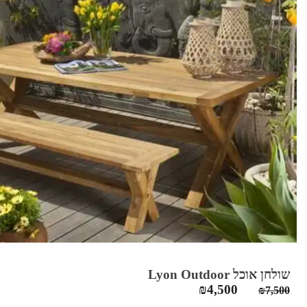
שולחן אוכל Lyon Outdoor
המחיר
המחיר
₪
4,500
₪
7,500
המקורי
הנוכחי