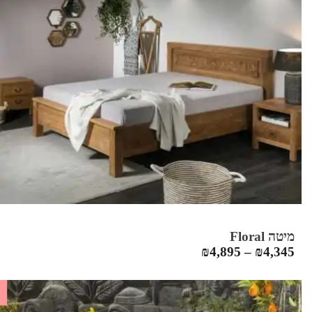
מיטה Floral
₪
4,895
–
₪
4,345