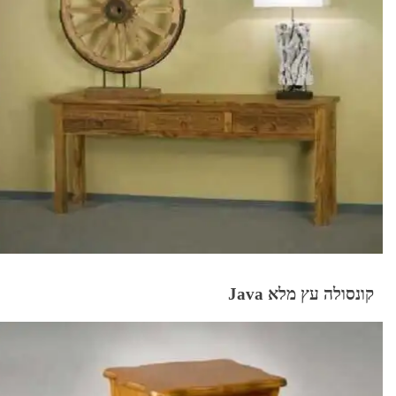
קונסולה עץ מלא Java