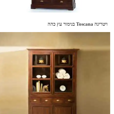
ויטרינה Toscana בגימור עץ כהה