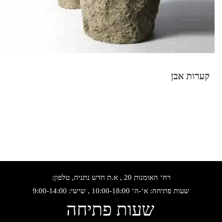
קערות אבן
רח‘ האומנות 20 , א.ת חדש נתניה, טלפון:
שעות פתיחה: א‘-ה‘ 10:00-18:00 , שישי: 9:00-14:00
שעות פתיחה