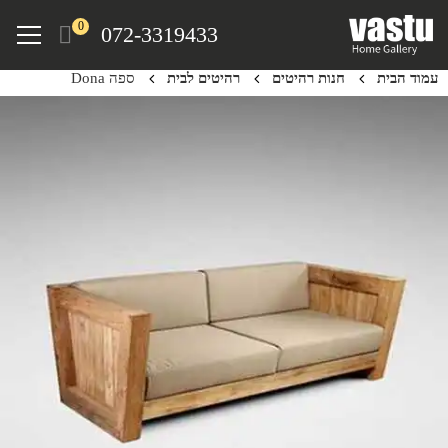
Ski
Menu
0
072-3319433
t
mai
עמוד הבית
חנות רהיטים
רהיטים לבית
ספה Dona
conten