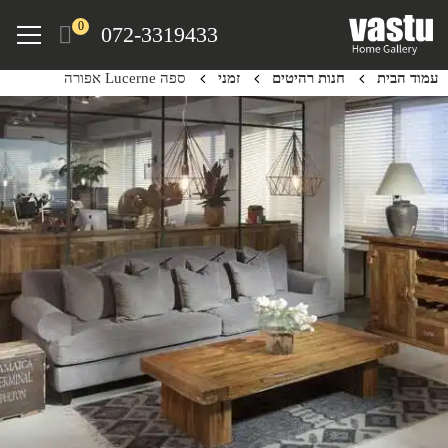
Ski
Menu
0
072-3319433
t
mai
עמוד הבית
חנות רהיטים
זמני
ספה Lucerne אפורה
conten