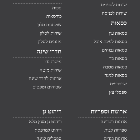
שידות לספרים
ספות
שידות לכניסה
כורסאות
כסאות
שולחנות סלון
כסאות עץ
שידות לסלון
כסאות לפינת אוכל
מזנונים לסלון
כסאות גבוהים
חדרי שינה
כסאות בד
מיטות עץ
כסאות מטבח
שידות מיטה
כסאות לגינה
ארונות לחדר שינה
שרפרפים
שטיחים וטפטים
ספסלי עץ
ארונות וספריות
ריהוט גן
ארונות ויטרינה
ריהוט גן מעץ מלא
ספריות לבית
ריהוט למרפסת
ארונות בגדים
ספסלים לגינה