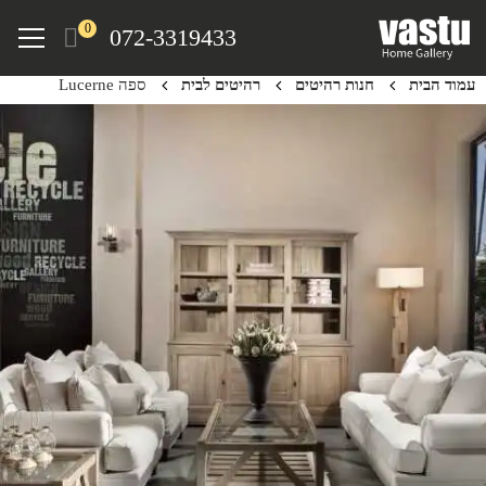
Ski
Menu
0
072-3319433
t
mai
עמוד הבית
חנות רהיטים
רהיטים לבית
ספה Lucerne
conten