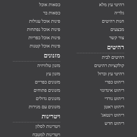
רהיטי עץ מלא
כסאות אוכל
גלריה
כסאות בר
חנות רהיטים
פינות אוכל עגולות
מבצעים
פינות אוכל נפתחות
צור קשר
פינות אוכל כפריות
פינות אוכל קטנות
רהיטים
מזנונים
רהיטים לבית
קולקציות רהיטים
מזנון טלוויזיה
רהיטי עץ וברזל
מזנון עץ
ריהוט כפרי
מזנונים כפריים
ריהוט אינדונזי
מזנונים פתוחים
ריהוט נורדי
מזנונים גדולים
ריהוט ראטן
מזנונים עם מגירות
ריהוט וינטאג'
ויטרינות
ריהוט חדש
ויטרינות לסלון
ויטרינות למטבח