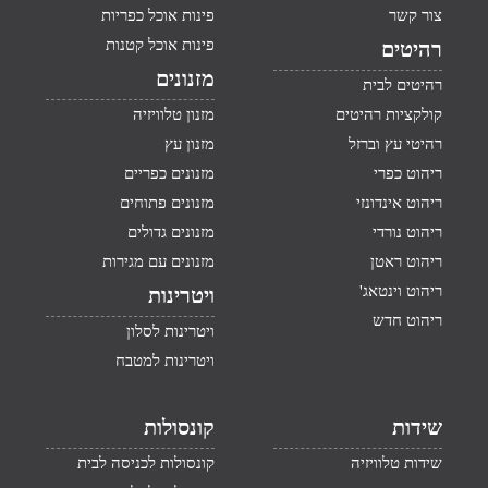
צור קשר
פינות אוכל כפריות
פינות אוכל קטנות
רהיטים
מזנונים
רהיטים לבית
קולקציות רהיטים
מזנון טלוויזיה
רהיטי עץ וברזל
מזנון עץ
ריהוט כפרי
מזנונים כפריים
ריהוט אינדונזי
מזנונים פתוחים
ריהוט נורדי
מזנונים גדולים
ריהוט ראטן
מזנונים עם מגירות
ריהוט וינטאג'
ויטרינות
ריהוט חדש
ויטרינות לסלון
ויטרינות למטבח
שידות
קונסולות
שידות טלוויזיה
קונסולות לכניסה לבית