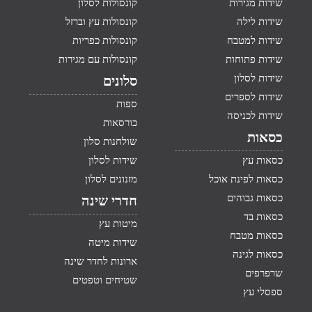
שידות מגירות
קונסולות לסלון
שידות לילה
קונסולות עץ וברזל
שידות למטבח
קונסולות כפריות
שידות פתוחות
קונסולות עם מגירות
שידות לסלון
סלונים
שידות לספרים
ספות
שידות לכניסה
כורסאות
כסאות
שולחנות סלון
כסאות עץ
שידות לסלון
כסאות לפינת אוכל
מזנונים לסלון
כסאות גבוהים
חדרי שינה
כסאות בד
מיטות עץ
כסאות מטבח
שידות מיטה
כסאות לגינה
ארונות לחדר שינה
שרפרפים
שטיחים וטפטים
ספסלי עץ