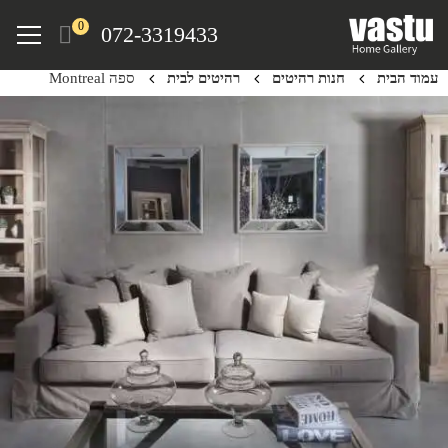
Ski
Menu
0
072-3319433
t
mai
עמוד הבית
חנות רהיטים
רהיטים לבית
ספה Montreal
conten