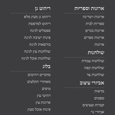
ארונות וספריות
ריהוט גן
ארונות ויטרינה
ריהוט גן מעץ מלא
ספריות לבית
ריהוט למרפסת
ארונות בגדים
ספסלים לגינה
ארונות ספרים
פינות ישיבה לגינה
ארונות
כורסאות לגינה
שולחנות עץ לגינה
שולחנות
שולחנות אוכל לגינה
שולחנות עבודה
בלוג
שולחנות קפה
שולחנות צד
מדברים רהיטים
מאחורי הקלעים
אביזרי עיצוב
טיפים
מראות
רהיטי עץ
טפטים
ארונות עץ
קערות ועציצים
פינות אוכל מעץ
אביזרי נוי