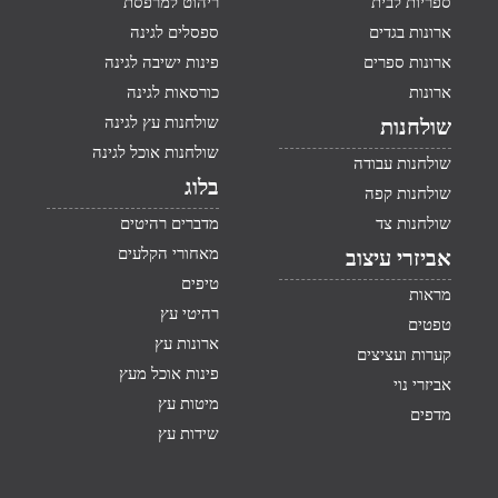
ספריות לבית
ריהוט למרפסת
ארונות בגדים
ספסלים לגינה
ארונות ספרים
פינות ישיבה לגינה
ארונות
כורסאות לגינה
שולחנות עץ לגינה
שולחנות
שולחנות אוכל לגינה
שולחנות עבודה
בלוג
שולחנות קפה
שולחנות צד
מדברים רהיטים
מאחורי הקלעים
אביזרי עיצוב
טיפים
מראות
רהיטי עץ
טפטים
ארונות עץ
קערות ועציצים
פינות אוכל מעץ
אביזרי נוי
מיטות עץ
מדפים
שידות עץ