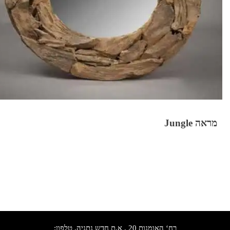
מראה Jungle
רח‘ האומנות 20 , א.ת חדש נתניה, טלפון: