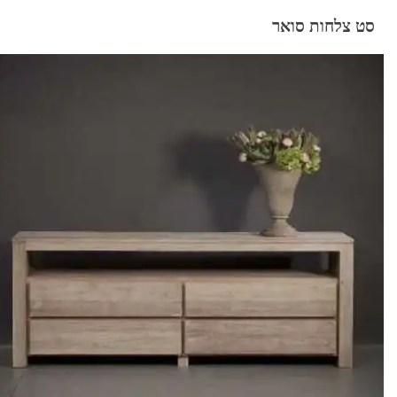
סט צלחות סואר