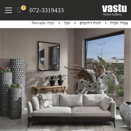
Ski
Menu
0
072-3319433
t
mai
עמוד הבית
חנות רהיטים
זמני
ספה Nevada
conten