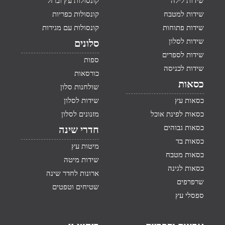
שידות לילה
קונסולות עץ וברזל
שידות למטבח
קונסולות כפריות
שידות פתוחות
קונסולות עם מגירות
שידות לסלון
סלונים
שידות לספרים
ספות
שידות לכניסה
כורסאות
כסאות
שולחנות סלון
כסאות עץ
שידות לסלון
כסאות לפינת אוכל
מזנונים לסלון
כסאות גבוהים
חדרי שינה
כסאות בד
מיטות עץ
כסאות מטבח
שידות מיטה
כסאות לגינה
ארונות לחדר שינה
שרפרפים
שטיחים וטפטים
ספסלי עץ