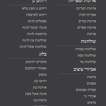
ארונות וספריות
ריהוט גן
ארונות ויטרינה
ריהוט גן מעץ מלא
ספריות לבית
ריהוט למרפסת
ארונות בגדים
ספסלים לגינה
ארונות ספרים
פינות ישיבה לגינה
ארונות
כורסאות לגינה
שולחנות עץ לגינה
שולחנות
שולחנות אוכל לגינה
שולחנות עבודה
בלוג
שולחנות קפה
שולחנות צד
מדברים רהיטים
מאחורי הקלעים
אביזרי עיצוב
טיפים
מראות
רהיטי עץ
טפטים
ארונות עץ
קערות ועציצים
פינות אוכל מעץ
אביזרי נוי
מיטות עץ
מדפים