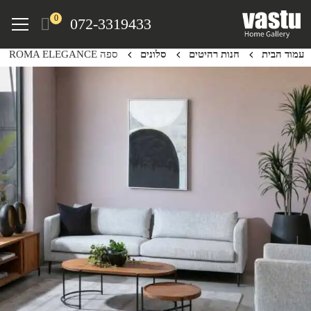
Ski
Menu
0
072-3319433
t
mai
עמוד הבית
חנות רהיטים
סלונים
ספה ROMA ELEGANCE
conten