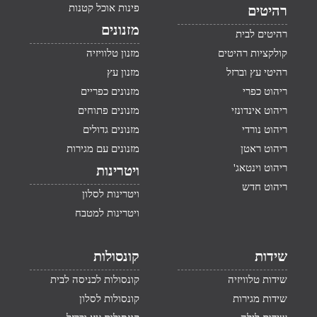
פינות אוכל קטנות
רהיטים
מזנונים
רהיטים לבית
קולקציות רהיטים
מזנון טלוויזיה
רהיטי עץ וברזל
מזנון עץ
ריהוט כפרי
מזנונים כפריים
ריהוט אינדונזי
מזנונים פתוחים
ריהוט נורדי
מזנונים גדולים
ריהוט ראטן
מזנונים עם מגירות
ריהוט וינטאג'
ויטרינות
ריהוט חדש
ויטרינות לסלון
ויטרינות למטבח
שידות
קונסולות
שידות טלוויזיה
קונסולות לכניסה לבית
שידות מגירות
קונסולות לסלון