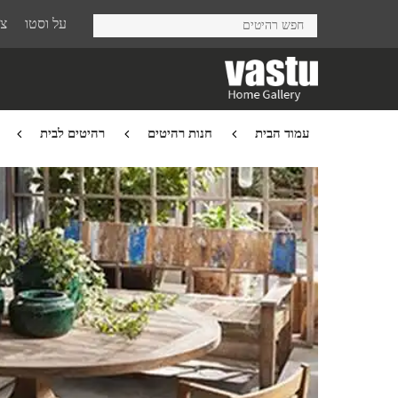
Ski
על וסטו
צר
t
mai
conten
עמוד הבית
חנות רהיטים
רהיטים לבית