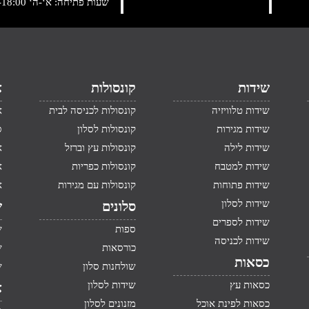
שעות פתיחה: א‘-ה‘ 10:00-18:00 , שישי: 9:00-14:00
שידות
קונסולות
א
שידות טלוויזיה
קונסולות לכניסה לבית
א
שידות מגירות
קונסולות לסלון
ס
שידות לילה
קונסולות עץ וברזל
א
שידות למטבח
קונסולות כפריות
א
שידות פתוחות
קונסולות עם מגירות
א
שידות לסלון
סלונים
ש
שידות לספרים
ספות
ש
שידות לכניסה
כורסאות
ש
כסאות
שולחנות סלון
ש
כסאות עץ
שידות לסלון
א
כסאות לפינת אוכל
מזנונים לסלון