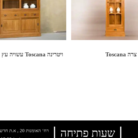
 Toscana
ויטרינה Toscana עשויה עץ מלא
שעות פתיחה
רח‘ האומנות 20 , א.ת חדש נתניה, טלפון: