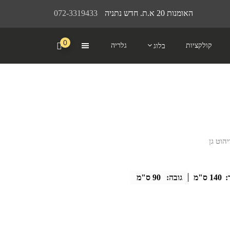
האומנות 20 א.ת. חדש נתניה
072-3319433
0
קולקציות
גלריה
בלוג
הוט גן
:
140 ס"מ
גובה:
90 ס"מ