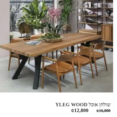
שולחן אוכל YLEG WOOD
המחיר
המחיר
₪
12,800
₪
16,000
המקורי
הנוכחי