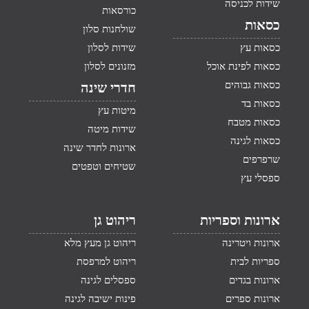
שידות לכניסה
כורסאות
כסאות
שולחנות סלון
כסאות עץ
שידות לסלון
כסאות לפינת אוכל
מזנונים לסלון
כסאות גבוהים
חדרי שינה
כסאות בד
מיטות עץ
כסאות מטבח
שידות מיטה
כסאות לגינה
ארונות לחדר שינה
שרפרפים
שטיחים וטפטים
ספסלי עץ
ארונות וספריות
ריהוט גן
ארונות ויטרינה
ריהוט גן מעץ מלא
ספריות לבית
ריהוט למרפסת
ארונות בגדים
ספסלים לגינה
ארונות ספרים
פינות ישיבה לגינה