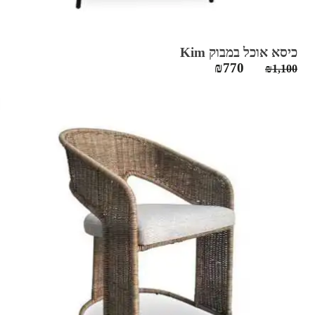
כיסא אוכל במבוק Kim
המחיר
המחיר
₪
770
₪
1,100
המקורי
הנוכחי
היה:
הוא:
₪770.
₪1,100.