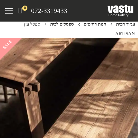
Ski
Menu
0
072-3319433
t
mai
עמוד הבית
חנות רהיטים
ספסלים לבית
ספסל עץ
conten
ARTISAN
SALE