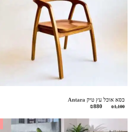
כסא אוכל עץ טיק Antara
המחיר
המחיר
₪
880
₪
1,100
המקורי
הנוכחי
היה:
הוא:
₪880.
₪1,100.