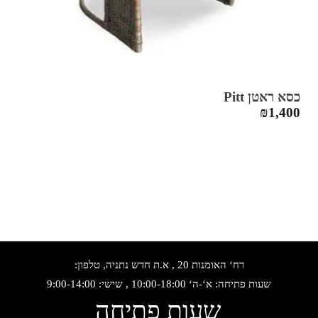
כסא ראטן Pitt
₪
1,400
רח‘ האומנות 20 , א.ת חדש נתניה, טלפון:
שעות פתיחה: א‘-ה‘ 10:00-18:00 , שישי: 9:00-14:00
שעות פתיחה