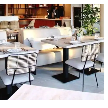
היה:
הוא:
₪12,800.
₪16,000.