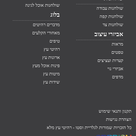
שולחנות אוכל לגינה
שולחנות עבודה
בלוג
שולחנות קפה
שולחנות צד
מדברים רהיטים
מאחורי הקלעים
אביזרי עיצוב
טיפים
מראות
רהיטי עץ
טפטים
ארונות עץ
קערות ועציצים
פינות אוכל מעץ
אביזרי נוי
מיטות עץ
מדפים
שידות עץ
תקנון ותנאי שימוש
הצהרת נגישות
כל הזכויות שמורות לגלריית וסטו -
רהיטי עץ מלא