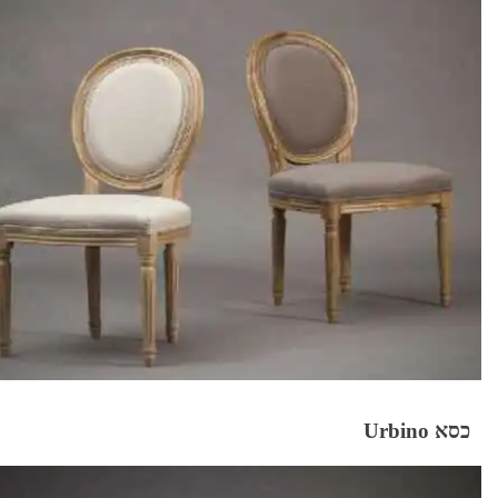
כסא Urbino