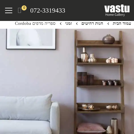
Ski
Menu
0
072-3319433
t
mai
עמוד הבית
חנות רהיטים
זמני
ספריה מדפים Cordoba
conten