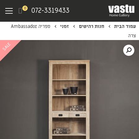
Ski
Menu
0
072-3319433
t
mai
עמוד הבית
חנות רהיטים
זמני
ספריה Ambassador
conten
צרה
SALE