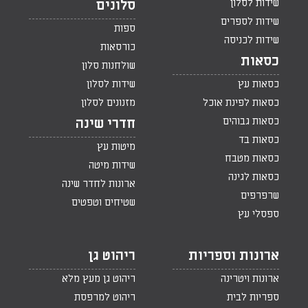
שידות לסלון
סלונים
שידות לספרים
ספות
שידות לכניסה
כורסאות
כסאות
שולחנות סלון
כסאות עץ
שידות לסלון
כסאות לפינת אוכל
מזנונים לסלון
כסאות גבוהים
חדרי שינה
כסאות בד
מיטות עץ
כסאות מטבח
שידות מיטה
כסאות לגינה
ארונות לחדר שינה
שרפרפים
שטיחים וטפטים
ספסלי עץ
ארונות וספריות
ריהוט גן
ארונות ויטרינה
ריהוט גן מעץ מלא
ספריות לבית
ריהוט למרפסת