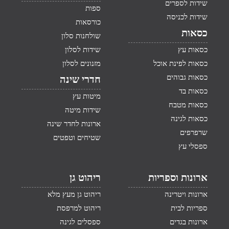
שידות לספרים
ספות
שידות לכניסה
כורסאות
כסאות
שולחנות סלון
כסאות עץ
שידות לסלון
כסאות לפינת אוכל
מזנונים לסלון
כסאות גבוהים
חדרי שינה
כסאות בד
מיטות עץ
כסאות מטבח
שידות מיטה
כסאות לגינה
ארונות לחדר שינה
שרפרפים
שטיחים וטפטים
ספסלי עץ
ארונות וספריות
ריהוט גן
ארונות ויטרינה
ריהוט גן מעץ מלא
ספריות לבית
ריהוט למרפסת
ארונות בגדים
ספסלים לגינה