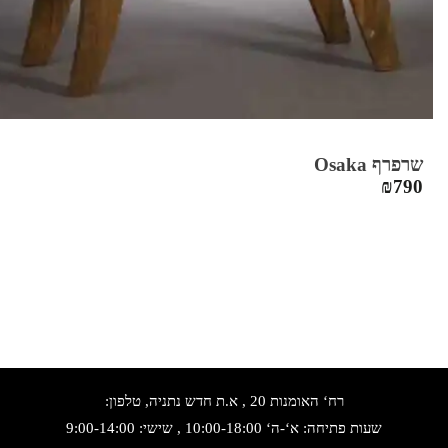
שרפרף Osaka
₪
790
רח‘ האומנות 20 , א.ת חדש נתניה, טלפון:
שעות פתיחה: א‘-ה‘ 10:00-18:00 , שישי: 9:00-14:00