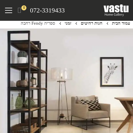
Ski
Menu
0
072-3319433
t
mai
עמוד הבית
חנות רהיטים
זמני
ספריה Fendy רחבה
conten