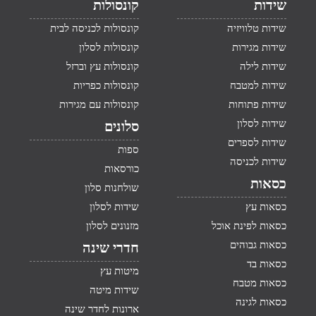
שידות
קונסולות
שידות טלוויזיה
קונסולות לכניסה לבית
שידות מגירות
קונסולות לסלון
שידות לילה
קונסולות עץ וברזל
שידות למטבח
קונסולות כפריות
שידות פתוחות
קונסולות עם מגירות
שידות לסלון
סלונים
שידות לספרים
ספות
שידות לכניסה
כורסאות
כסאות
שולחנות סלון
כסאות עץ
שידות לסלון
כסאות לפינת אוכל
מזנונים לסלון
כסאות גבוהים
חדרי שינה
כסאות בד
מיטות עץ
כסאות מטבח
שידות מיטה
כסאות לגינה
ארונות לחדר שינה