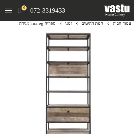
Ski
Menu
0
072-3319433
t
mai
עמוד הבית
חנות רהיטים
זמני
ספריה Tuareg מגירה
conten