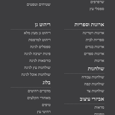
שרפרפים
שטיחים וטפטים
ספסלי עץ
ארונות וספריות
ריהוט גן
ארונות ויטרינה
ריהוט גן מעץ מלא
ספריות לבית
ריהוט למרפסת
ארונות בגדים
ספסלים לגינה
ארונות ספרים
פינות ישיבה לגינה
ארונות
כורסאות לגינה
שולחנות עץ לגינה
שולחנות
שולחנות אוכל לגינה
שולחנות עבודה
בלוג
שולחנות קפה
שולחנות צד
מדברים רהיטים
מאחורי הקלעים
אביזרי עיצוב
טיפים
מראות
רהיטי עץ
טפטים