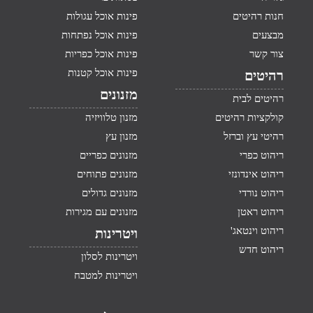
חנות רהיטים
פינות אוכל עגולות
מבצעים
פינות אוכל נפתחות
צור קשר
פינות אוכל כפריות
פינות אוכל קטנות
רהיטים
מזנונים
רהיטים לבית
קולקציות רהיטים
מזנון טלוויזיה
רהיטי עץ וברזל
מזנון עץ
ריהוט כפרי
מזנונים כפריים
ריהוט אינדונזי
מזנונים פתוחים
ריהוט נורדי
מזנונים גדולים
ריהוט ראטן
מזנונים עם מגירות
ריהוט וינטאג'
ויטרינות
ריהוט חדש
ויטרינות לסלון
ויטרינות למטבח