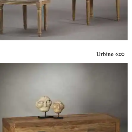
כסא Urbino