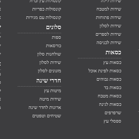
שידות לילה
קונסולות עץ וברזל
א
שידות למטבח
קונסולות כפריות
א
שידות פתוחות
קונסולות עם מגירות
א
שידות לסלון
סלונים
ש
שידות לספרים
ספות
ש
שידות לכניסה
כורסאות
ש
כסאות
שולחנות סלון
ש
כסאות עץ
שידות לסלון
א
כסאות לפינת אוכל
מזנונים לסלון
מ
כסאות גבוהים
חדרי שינה
ט
כסאות בד
מיטות עץ
ק
כסאות מטבח
שידות מיטה
א
כסאות לגינה
ארונות לחדר שינה
מ
שרפרפים
שטיחים וטפטים
ספסלי עץ