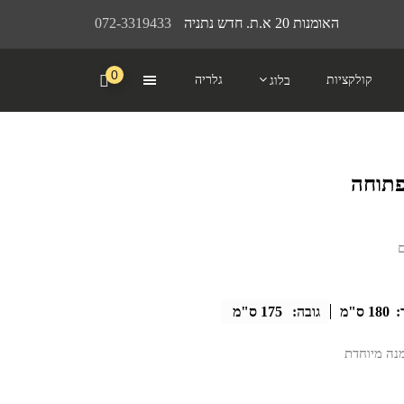
האומנות 20 א.ת. חדש נתניה
072-3319433
0
קולקציות
גלריה
בלוג
:
180 ס"מ
גובה:
175 ס"מ
מנה מיוחדת