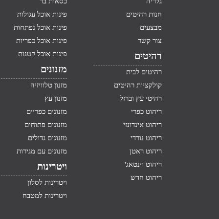
גלריה
כסאות בר
חנות רהיטים
פינות אוכל עגולות
מבצעים
פינות אוכל נפתחות
צור קשר
פינות אוכל כפריות
פינות אוכל קטנות
רהיטים
מזנונים
רהיטים לבית
קולקציות רהיטים
מזנון טלוויזיה
רהיטי עץ וברזל
מזנון עץ
ריהוט כפרי
מזנונים כפריים
ריהוט אינדונזי
מזנונים פתוחים
ריהוט נורדי
מזנונים גדולים
ריהוט ראטן
מזנונים עם מגירות
ריהוט וינטאג'
ויטרינות
ריהוט חדש
ויטרינות לסלון
ויטרינות למטבח