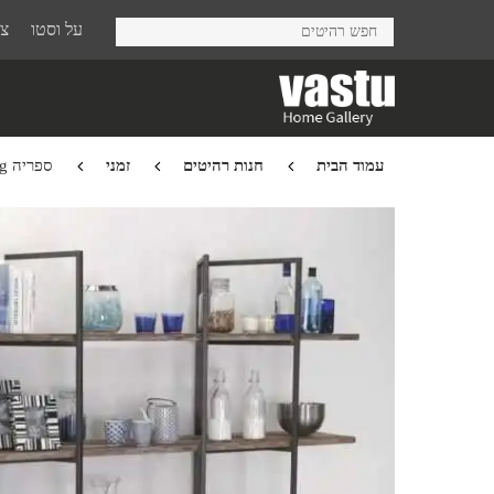
Ski
על וסטו
צר
t
mai
conten
עמוד הבית
חנות רהיטים
זמני
ספריה Tuareg פתוחה