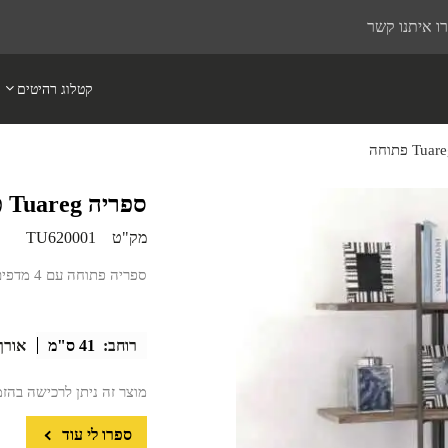
ו איתנו קשר
קטלוג רהיטים
ספריה Tuareg פתוחה
מק"ט
TU620001
ספריה פתוחה עם 4 מדפים
רוחב:
41 ס"מ
אורך
מוצר זה ניתן לרכישה בהז
ספרו לי עוד