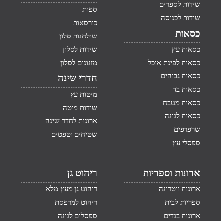
שידות לספרים
ספות
שידות לכניסה
כורסאות
כסאות
שולחנות סלון
כסאות עץ
שידות לסלון
כסאות לפינת אוכל
מזנונים לסלון
כסאות גבוהים
חדרי שינה
כסאות בד
מיטות עץ
כסאות מטבח
שידות מיטה
כסאות לגינה
ארונות לחדר שינה
שרפרפים
שטיחים וטפטים
ספסלי עץ
ארונות וספריות
ריהוט גן
ארונות ויטרינה
ריהוט גן מעץ מלא
ספריות לבית
ריהוט למרפסת
ארונות בגדים
ספסלים לגינה