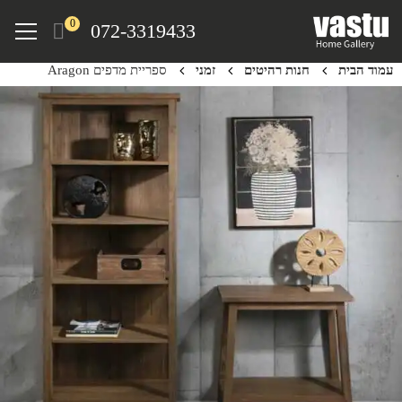
Ski
Menu
0
072-3319433
t
mai
עמוד הבית
חנות רהיטים
זמני
ספריית מדפים Aragon
conten