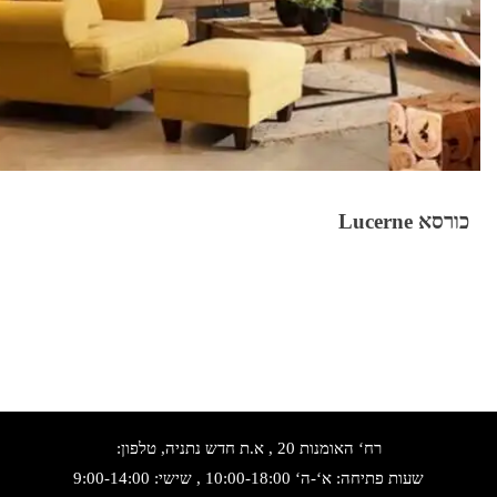
כורסא Lucerne
רח‘ האומנות 20 , א.ת חדש נתניה, טלפון:
שעות פתיחה: א‘-ה‘ 10:00-18:00 , שישי: 9:00-14:00