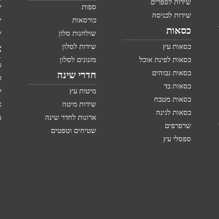
שידות לספרים
ספות
ש
שידות לכניסה
כורסאות
ש
כסאות
שולחנות סלון
ש
כסאות עץ
שידות לסלון
א
כסאות לפינת אוכל
מזנונים לסלון
מ
כסאות גבוהים
חדרי שינה
ט
כסאות בד
מיטות עץ
ק
כסאות מטבח
שידות מיטה
א
כסאות לגינה
ארונות לחדר שינה
מ
שרפרפים
שטיחים וטפטים
ספסלי עץ