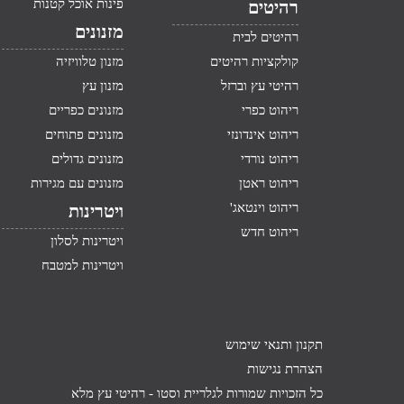
פינות אוכל קטנות
רהיטים
מזנונים
רהיטים לבית
קולקציות רהיטים
מזנון טלוויזיה
רהיטי עץ וברזל
מזנון עץ
ריהוט כפרי
מזנונים כפריים
ריהוט אינדונזי
מזנונים פתוחים
ריהוט נורדי
מזנונים גדולים
ריהוט ראטן
מזנונים עם מגירות
ריהוט וינטאג'
ויטרינות
ריהוט חדש
ויטרינות לסלון
ויטרינות למטבח
תקנון ותנאי שימוש
הצהרת נגישות
כל הזכויות שמורות לגלריית וסטו -
רהיטי עץ מלא