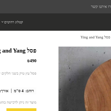
ו איתנו קשר
קטלוג רהיטים
פסל Ying and Yang
פסל Ying and Yang
₪
490
פסל עץ טיק בשני חלקים ינ
רוחב:
4 ס"מ
אורך:
מוצר זה ניתן לרכישה בהז