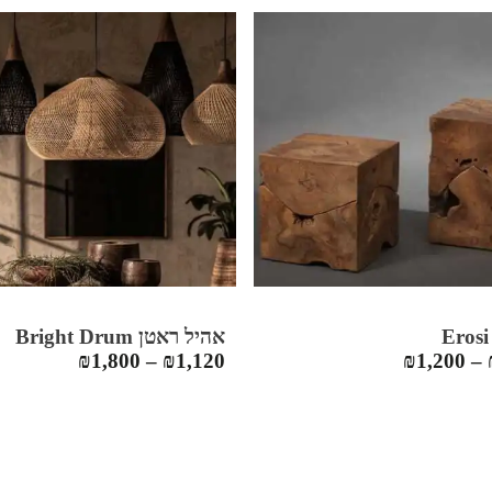
אהיל ראטן Bright Drum
₪
1,800
–
₪
1,120
₪
1,200
–