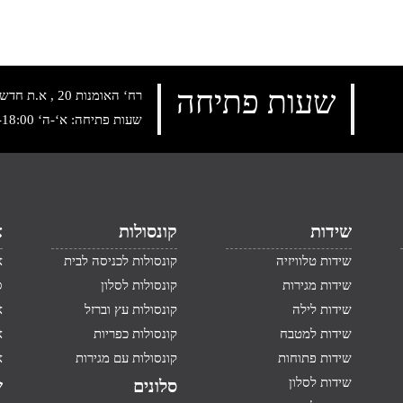
שעות פתיחה
רח‘ האומנות 20 , א.ת חדש נתניה, טלפון:
שעות פתיחה: א‘-ה‘ 10:00-18:00 , שישי: 9:00-14:00
שידות
קונסולות
א
שידות טלוויזיה
קונסולות לכניסה לבית
א
שידות מגירות
קונסולות לסלון
ס
שידות לילה
קונסולות עץ וברזל
א
שידות למטבח
קונסולות כפריות
א
שידות פתוחות
קונסולות עם מגירות
א
שידות לסלון
סלונים
ש