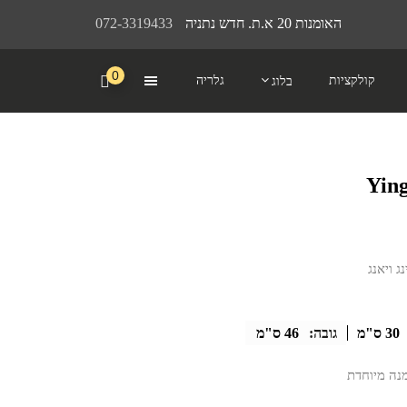
האומנות 20 א.ת. חדש נתניה
072-3319433
0
קולקציות
גלריה
בלוג
ג ויאנג
30 ס"מ
גובה:
46 ס"מ
מנה מיוחדת