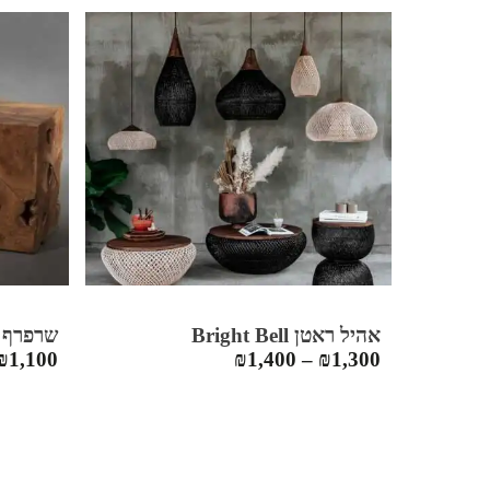
אהיל ראטן Bright Bell
שרפרף Erosi
₪
1,100
₪
1,400
–
₪
1,300