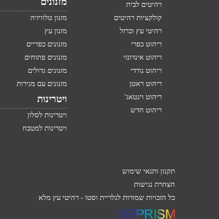
מזנונים
רהיטים לבית
קולקציות רהיטים
מזנון טלוויזיה
רהיטי עץ וברזל
מזנון עץ
ריהוט כפרי
מזנונים כפריים
ריהוט אינדונזי
מזנונים פתוחים
ריהוט נורדי
מזנונים גדולים
ריהוט ראטן
מזנונים עם מגירות
ריהוט וינטאג'
ויטרינות
ריהוט חדש
ויטרינות לסלון
ויטרינות למטבח
תקנון ותנאי שימוש
הצהרת נגישות
כל הזכויות שמורות לגלריית וסטו -
רהיטי עץ מלא