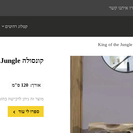
ו איתנו קשר
קטלוג רהיטים
K
קונסולה King of the Jungle
אורך:
120 ס"מ
מוצר זה ניתן לרכישה בהז
ספרו לי עוד