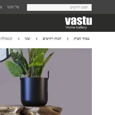
Ski
על וסטו
צר
t
mai
conten
עמוד הבית
חנות רהיטים
זמני
קונסולה ing of the Jungle