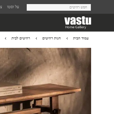
Ski
על וסטו
צר
t
mai
conten
עמוד הבית
חנות רהיטים
רהיטים לבית