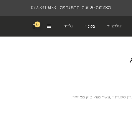
האומנות 20 א.ת. חדש נתניה
072-3319433
0
קולקציות
גלריה
בלוג
יר
חי
ין סקנדינוי ,עשוי מעץ טיק ממוחזר.
₪2,