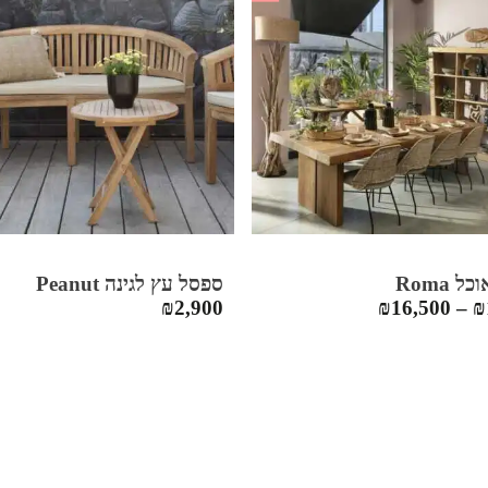
ל Roma
ספסל עץ לגינה Peanut
₪
2,900
₪
16,500
–
₪