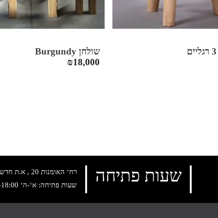
שולחן Burgundy
₪
18,000
שעות פתיחה
רח‘ האומנות 20 , א.ת חדש נתניה, טלפון:
שעות פתיחה: א‘-ה‘ 10:00-18:00 , שישי: 9:00-14:00