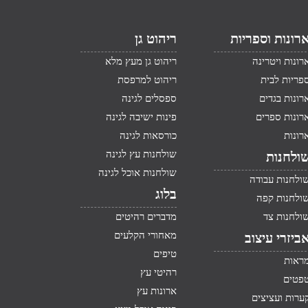
רונות וספריות
ריהוט גן
רונות ויטרינה
ריהוט גן מעץ מלא
פריות לבית
ריהוט למרפסת
רונות בגדים
ספסלים לגינה
רונות ספרים
פינות ישיבה לגינה
רונות
כורסאות לגינה
שולחנות עץ לגינה
ולחנות
שולחנות אוכל לגינה
ולחנות עבודה
בלוג
ולחנות קפה
ולחנות צד
מדברים רהיטים
מאחורי הקלעים
ביזרי עיצוב
טיפים
ראות
רהיטי עץ
פטים
ארונות עץ
ערות ועציצים