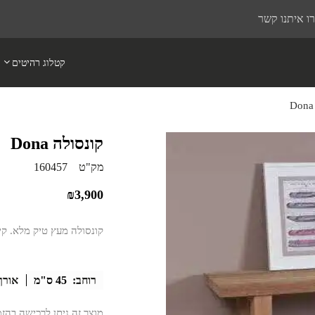
ו איתנו קשר
קטלוג רהיטים
קונסולה Dona
מק"ט
160457
₪
3,900
קונסולה מעץ טיק מלא. קיים גם ב 
רוחב:
45 ס"מ
אורך
מוצר זה ניתן לרכישה בהז