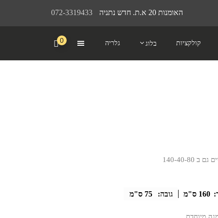
האומנות 20 א.ת. חדש נתניה
072-3319433
0
קולקציות
גלריה
בלוג
140-40-80
:
160 ס"מ
גובה:
75 ס"מ
מנה מיוחדת