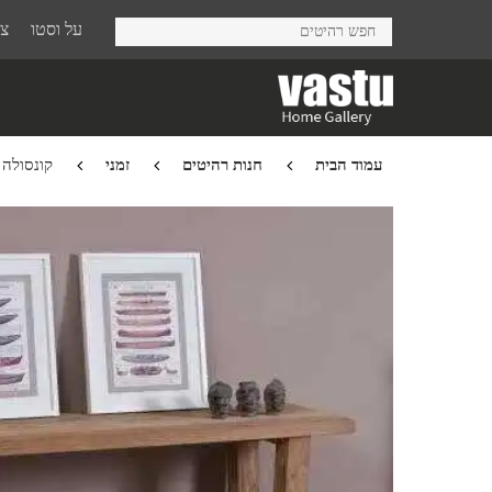
Ski
על וסטו
צר
t
mai
conten
עמוד הבית
חנות רהיטים
זמני
קונסולה Dona