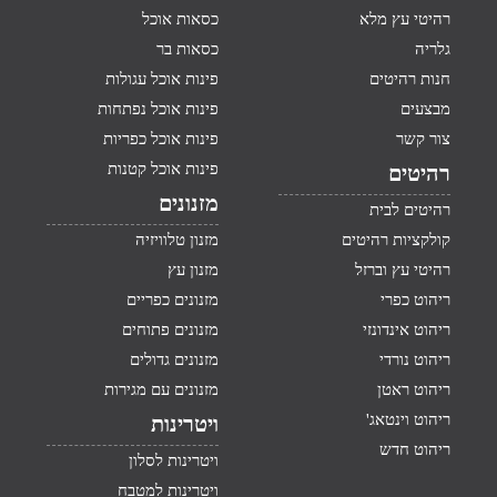
רהיטי עץ מלא
כסאות אוכל
גלריה
כסאות בר
חנות רהיטים
פינות אוכל עגולות
מבצעים
פינות אוכל נפתחות
צור קשר
פינות אוכל כפריות
פינות אוכל קטנות
רהיטים
מזנונים
רהיטים לבית
קולקציות רהיטים
מזנון טלוויזיה
רהיטי עץ וברזל
מזנון עץ
ריהוט כפרי
מזנונים כפריים
ריהוט אינדונזי
מזנונים פתוחים
ריהוט נורדי
מזנונים גדולים
ריהוט ראטן
מזנונים עם מגירות
ריהוט וינטאג'
ויטרינות
ריהוט חדש
ויטרינות לסלון
ויטרינות למטבח