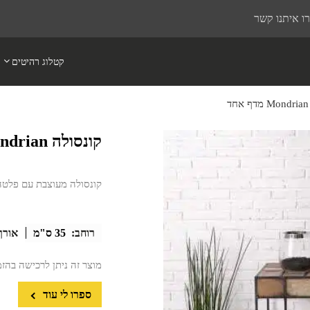
ו איתנו קשר
קטלוג רהיטים
קונסולה Mondrian מדף אחד
קונסולה מעוצבת עם פלטה 
רוחב:
35 ס"מ
אורך
מוצר זה ניתן לרכישה בהז
ספרו לי עוד