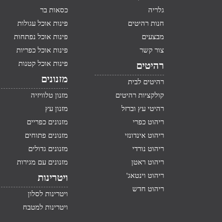
גלריה
כסאות בר
חנות רהיטים
פינות אוכל עגולות
מבצעים
פינות אוכל נפתחות
צור קשר
פינות אוכל כפריות
פינות אוכל קטנות
רהיטים
מזנונים
רהיטים לבית
קולקציות רהיטים
מזנון טלוויזיה
רהיטי עץ וברזל
מזנון עץ
ריהוט כפרי
מזנונים כפריים
ריהוט אינדונזי
מזנונים פתוחים
ריהוט נורדי
מזנונים גדולים
ריהוט ראטן
מזנונים עם מגירות
ריהוט וינטאג'
ויטרינות
ריהוט חדש
ויטרינות לסלון
ויטרינות למטבח