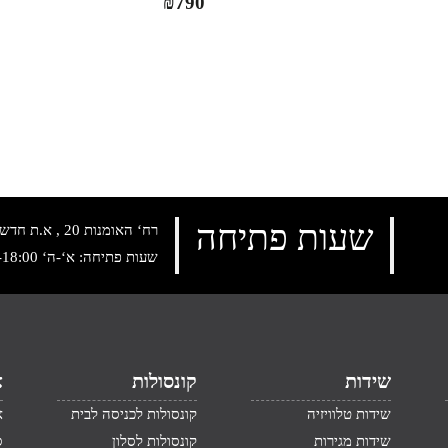
₪
790
שעות פתיחה
רח‘ האומנות 20 , א.ת חדש נתניה, טלפון:
שעות פתיחה: א‘-ה‘ 10:00-18:00 , שישי: 9:00-14:00
שידות
קונסולות
א
שידות טלוויזיה
קונסולות לכניסה לבית
א
שידות מגירות
קונסולות לסלון
ס