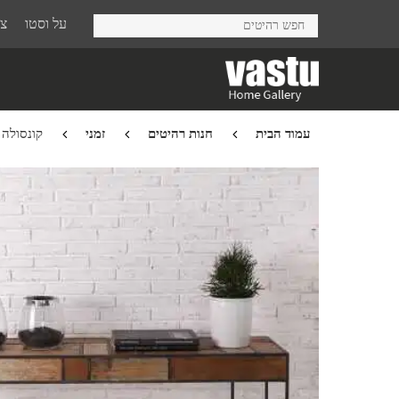
Ski
על וסטו
צר
t
mai
conten
עמוד הבית
חנות רהיטים
זמני
קונסולה Mondrian מדף אחד