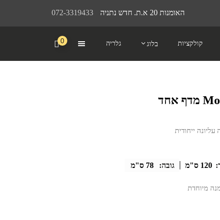
האומנות 20 א.ת. חדש נתניה
072-3319433
0
קולקציות
גלריה
בלוג
עליונה ייחודית
:
120 ס"מ
גובה:
78 ס"מ
מנה מיוחדת