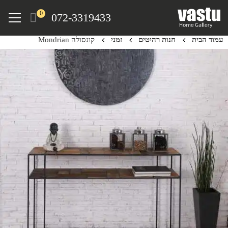
Ski
Menu
0
072-3319433
t
mai
עמוד הבית
חנות רהיטים
זמני
קונסולה Mondrian
conten