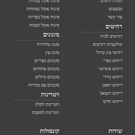
חנות רהיטים
פינות אוכל עגולות
מבצעים
פינות אוכל נפתחות
צור קשר
פינות אוכל כפריות
פינות אוכל קטנות
רהיטים
מזנונים
רהיטים לבית
קולקציות רהיטים
מזנון טלוויזיה
רהיטי עץ וברזל
מזנון עץ
ריהוט כפרי
מזנונים כפריים
ריהוט אינדונזי
מזנונים פתוחים
ריהוט נורדי
מזנונים גדולים
ריהוט ראטן
מזנונים עם מגירות
ריהוט וינטאג'
ויטרינות
ריהוט חדש
ויטרינות לסלון
ויטרינות למטבח
שידות
קונסולות