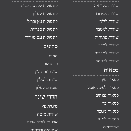
שידות טלוויזיה
קונסולות לכניסה לבית
שידות מגירות
קונסולות לסלון
שידות לילה
קונסולות עץ וברזל
שידות למטבח
קונסולות כפריות
שידות פתוחות
קונסולות עם מגירות
שידות לסלון
סלונים
שידות לספרים
ספות
שידות לכניסה
כורסאות
כסאות
שולחנות סלון
כסאות עץ
שידות לסלון
כסאות לפינת אוכל
מזנונים לסלון
כסאות גבוהים
חדרי שינה
כסאות בד
מיטות עץ
כסאות מטבח
שידות מיטה
כסאות לגינה
ארונות לחדר שינה
שרפרפים
שטיחים וטפטים