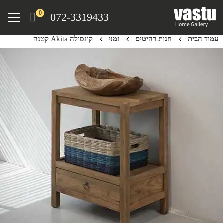
Ski
Menu
0
072-3319433
t
mai
עמוד הבית
חנות רהיטים
זמני
קונסולה Akita קטנה
conten