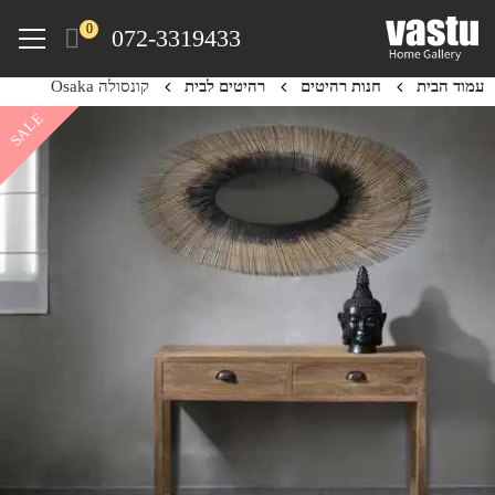
Ski
Menu
0
072-3319433
t
mai
עמוד הבית
חנות רהיטים
רהיטים לבית
קונסולה Osaka
conten
SALE