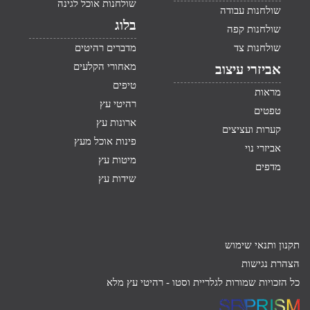
שולחנות אוכל לגינה
שולחנות עבודה
בלוג
שולחנות קפה
שולחנות צד
מדברים רהיטים
מאחורי הקלעים
אביזרי עיצוב
טיפים
מראות
רהיטי עץ
טפטים
ארונות עץ
קערות ועציצים
פינות אוכל מעץ
אביזרי נוי
מיטות עץ
מדפים
שידות עץ
תקנון ותנאי שימוש
הצהרת נגישות
כל הזכויות שמורות לגלריית וסטו -
רהיטי עץ מלא