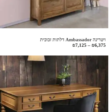
ויטרינה Ambassador דלתות זכוכית
₪
7,125
–
₪
6,375