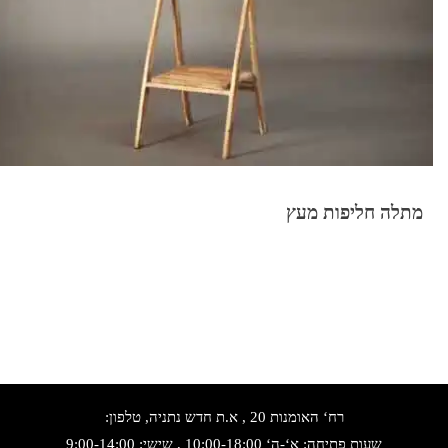
מתלה חליפות מעץ
רח‘ האומנות 20 , א.ת חדש נתניה, טלפון:
שעות פתיחה: א‘-ה‘ 10:00-18:00 , שישי: 9:00-14:00