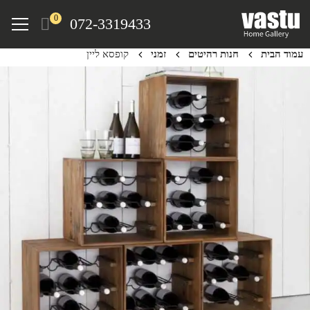
Ski
Menu
0
072-3319433
t
mai
עמוד הבית
חנות רהיטים
זמני
קופסא ליין
conten