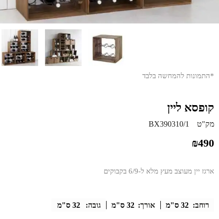
*התמונות להמחשה בלבד
קופסא ליין
מק"ט
BX390310/1
₪
490
ארגז יין מעוצב מעץ מלא ל-6/9 בקבוקים
רוחב:
32 ס"מ
אורך:
32 ס"מ
גובה:
32 ס"מ