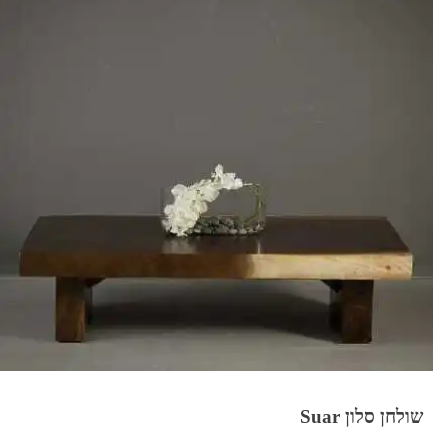
שולחן סלון Suar