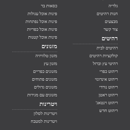
גלריה
כסאות בר
חנות רהיטים
פינות אוכל עגולות
מבצעים
פינות אוכל נפתחות
צור קשר
פינות אוכל כפריות
פינות אוכל קטנות
רהיטים
מזנונים
רהיטים לבית
קולקציות רהיטים
מזנון טלוויזיה
רהיטי עץ וברזל
מזנון עץ
ריהוט כפרי
מזנונים כפריים
ריהוט אינדונזי
מזנונים פתוחים
ריהוט נורדי
מזנונים גדולים
ריהוט ראטן
מזנונים עם מגירות
ריהוט וינטאג'
ויטרינות
ריהוט חדש
ויטרינות לסלון
ויטרינות למטבח