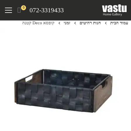
Ski
Menu
0
072-3319433
t
mai
עמוד הבית
חנות רהיטים
זמני
קופסא Deco קטנה
conten