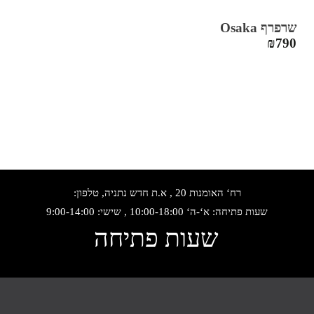
שרפרף Osaka
₪
790
רח‘ האומנות 20 , א.ת חדש נתניה, טלפון:
שעות פתיחה: א‘-ה‘ 10:00-18:00 , שישי: 9:00-14:00
שעות פתיחה