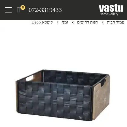
Ski
Menu
0
072-3319433
t
mai
עמוד הבית
חנות רהיטים
זמני
קופסא Deco
conten