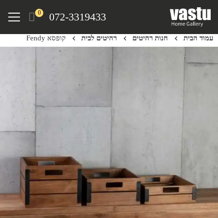
Ski
Menu
0
072-3319433
t
mai
עמוד הבית
חנות רהיטים
רהיטים לבית
קופסא Fendy
conten