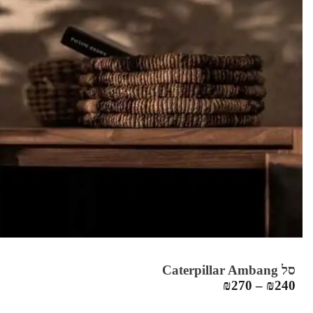
סל Caterpillar Ambang
₪
270
–
₪
240