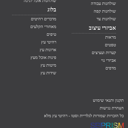
שולחנות אוכל לגינה
שולחנות עבודה
בלוג
שולחנות קפה
שולחנות צד
מדברים רהיטים
מאחורי הקלעים
אביזרי עיצוב
טיפים
מראות
רהיטי עץ
טפטים
ארונות עץ
קערות ועציצים
פינות אוכל מעץ
אביזרי נוי
מיטות עץ
מדפים
שידות עץ
תקנון ותנאי שימוש
הצהרת נגישות
כל הזכויות שמורות לגלריית וסטו -
רהיטי עץ מלא