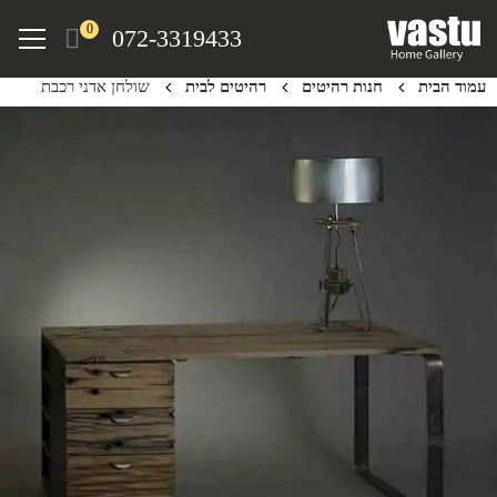
Ski
Menu
0
072-3319433
t
mai
עמוד הבית
חנות רהיטים
רהיטים לבית
שולחן אדני רכבת
conten