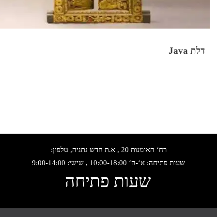
דלת Java
רח‘ האומנות 20 , א.ת חדש נתניה, טלפון:
שעות פתיחה: א‘-ה‘ 10:00-18:00 , שישי: 9:00-14:00
שעות פתיחה