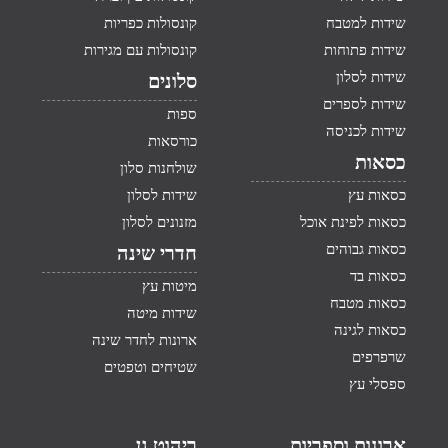
שידות למטבח
קונסולות כפריות
שידות פתוחות
קונסולות עם מגירות
שידות לסלון
סלונים
שידות לספרים
ספות
שידות לכניסה
כורסאות
כסאות
שולחנות סלון
כסאות עץ
שידות לסלון
כסאות לפינת אוכל
מזנונים לסלון
כסאות גבוהים
חדרי שינה
כסאות בד
מיטות עץ
כסאות מטבח
שידות מיטה
כסאות לגינה
ארונות לחדר שינה
שרפרפים
שטיחים וטפטים
ספסלי עץ
ארונות וספריות
ריהוט גן