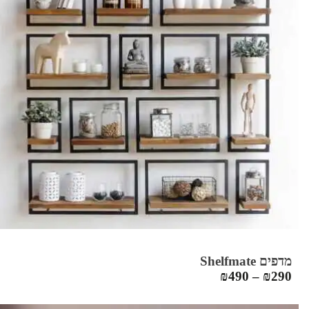
מדפים Shelfmate
₪
490
–
₪
290