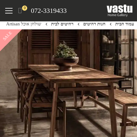
Ski
Menu
0
072-3319433
t
mai
עמוד הבית
חנות רהיטים
רהיטים לבית
שולחן אוכל Artisan
conten
SALE