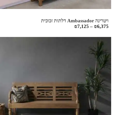
ויטרינה Ambassador דלתות זכוכית
₪
7,125
–
₪
6,375