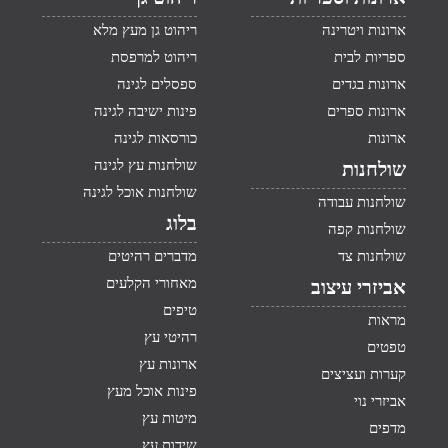
ארונות ויטרינה
ריהוט גן מעץ מלא
ספריות לבית
ריהוט למרפסת
ארונות בגדים
ספסלים לגינה
ארונות ספרים
פינות ישיבה לגינה
ארונות
כורסאות לגינה
שולחנות עץ לגינה
שולחנות
שולחנות אוכל לגינה
שולחנות עבודה
בלוג
שולחנות קפה
שולחנות צד
מדברים רהיטים
מאחורי הקלעים
אביזרי עיצוב
טיפים
מראות
רהיטי עץ
טפטים
ארונות עץ
קערות ועציצים
פינות אוכל מעץ
אביזרי נוי
מיטות עץ
מדפים
שידות עץ