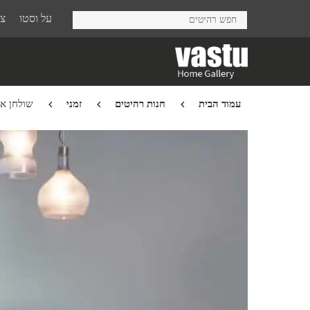
Ski
על וסטו
צר
t
mai
conten
עמוד הבית
חנות רהיטים
זמני
שולחן אוכל nd