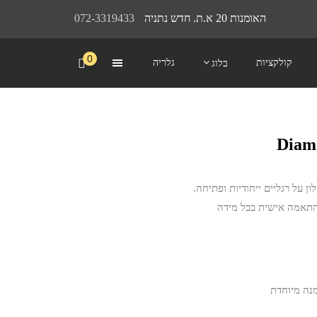
האומנות 20 א.ת. חדש נתניה
072-3319433
0
קולקציות
גלריה
בלוג
ן על רגליים ייחודיות ופתיחה.
בהתאמה אישית בכל מידה
מנה מיוחדת