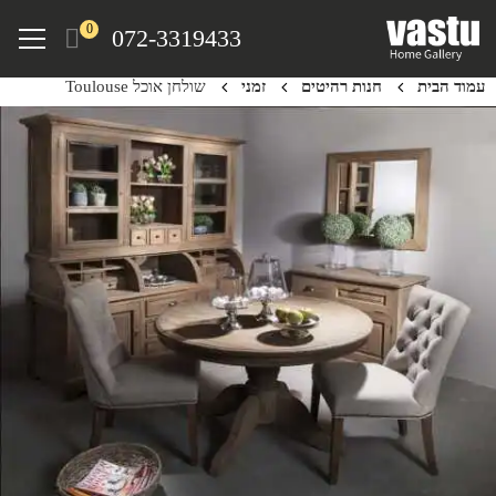
Ski
Menu
0
072-3319433
t
mai
עמוד הבית
חנות רהיטים
זמני
שולחן אוכל Toulouse
conten