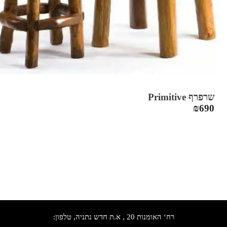
שרפרף Primitive
₪
690
רח‘ האומנות 20 , א.ת חדש נתניה, טלפון: