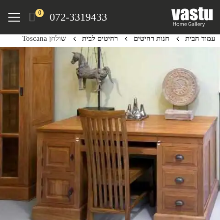
Ski
Menu
0
072-3319433
t
mai
עמוד הבית
חנות רהיטים
רהיטים לבית
שולחן Toscana
conten