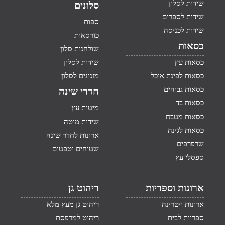
שידות לסלון
סלונים
שידות לספרים
ספות
שידות לכניסה
כורסאות
כסאות
שולחנות סלון
כסאות עץ
שידות לסלון
כסאות לפינת אוכל
מזנונים לסלון
כסאות גבוהים
חדרי שינה
כסאות בד
מיטות עץ
כסאות מטבח
שידות מיטה
כסאות לגינה
ארונות לחדר שינה
שרפרפים
שטיחים וטפטים
ספסלי עץ
ארונות וספריות
ריהוט גן
ארונות ויטרינה
ריהוט גן מעץ מלא
ספריות לבית
ריהוט למרפסת