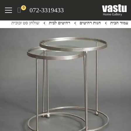
Ski
Menu
0
072-3319433
t
mai
עמוד הבית
חנות רהיטים
רהיטים לבית
שולחן סט זכוכית
conten