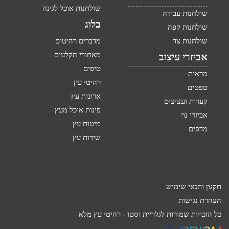
שולחנות אוכל לגינה
שולחנות עבודה
בלוג
שולחנות קפה
שולחנות צד
מדברים רהיטים
מאחורי הקלעים
אביזרי עיצוב
טיפים
מראות
רהיטי עץ
טפטים
ארונות עץ
קערות ועציצים
פינות אוכל מעץ
אביזרי נוי
מיטות עץ
מדפים
שידות עץ
תקנון ותנאי שימוש
הצהרת נגישות
כל הזכויות שמורות לגלריית וסטו -
רהיטי עץ מלא