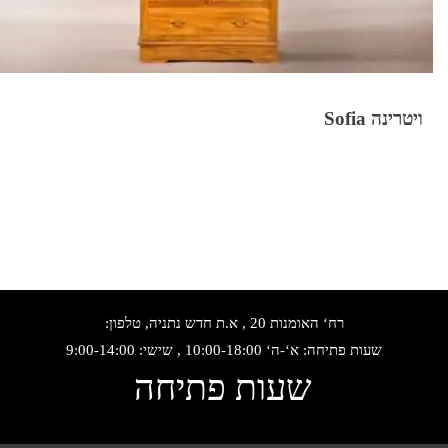
ויטרינה Sofia
רח‘ האומנות 20 , א.ת חדש נתניה, טלפון:
שעות פתיחה: א‘-ה‘ 10:00-18:00 , שישי: 9:00-14:00
שעות פתיחה