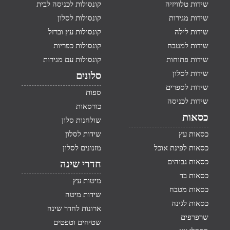
שידות טלוויזיה
קונסולות לכניסה לבית
שידות מגירות
קונסולות לסלון
שידות לילה
קונסולות עץ וברזל
שידות למטבח
קונסולות כפריות
שידות פתוחות
קונסולות עם מגירות
שידות לסלון
סלונים
שידות לספרים
ספות
שידות לכניסה
כורסאות
כסאות
שולחנות סלון
כסאות עץ
שידות לסלון
כסאות לפינת אוכל
מזנונים לסלון
כסאות גבוהים
חדרי שינה
כסאות בד
מיטות עץ
כסאות מטבח
שידות מיטה
כסאות לגינה
ארונות לחדר שינה
שרפרפים
שטיחים וטפטים