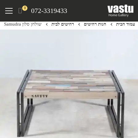
Ski
Menu
0
072-3319433
t
mai
עמוד הבית
חנות רהיטים
רהיטים לבית
שולחן סלון Samudra
conten