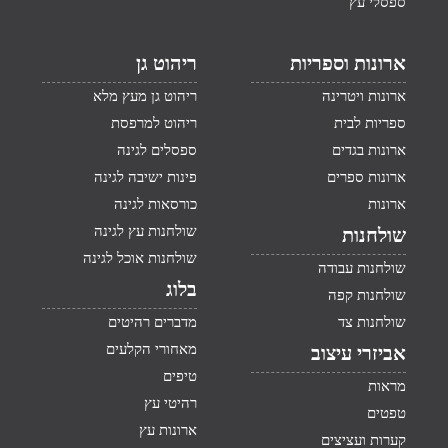
ספסלי עץ
ארונות וספריות
ריהוט גן
ארונות ויטרינה
ריהוט גן מעץ מלא
ספריות לבית
ריהוט למרפסת
ארונות בגדים
ספסלים לגינה
ארונות ספרים
פינות ישיבה לגינה
ארונות
כורסאות לגינה
שולחנות עץ לגינה
שולחנות
שולחנות אוכל לגינה
שולחנות עבודה
בלוג
שולחנות קפה
שולחנות צד
מדברים רהיטים
מאחורי הקלעים
אביזרי עיצוב
טיפים
מראות
רהיטי עץ
טפטים
ארונות עץ
קערות ועציצים