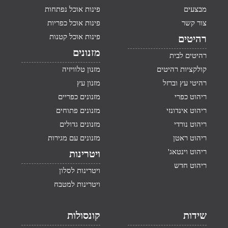
מבצעים
פינות אוכל נפתחות
צור קשר
פינות אוכל כפריות
פינות אוכל קטנות
רהיטים
מזנונים
רהיטים לבית
קולקציות רהיטים
מזנון טלוויזיה
רהיטי עץ וברזל
מזנון עץ
ריהוט כפרי
מזנונים כפריים
ריהוט אינדונזי
מזנונים פתוחים
ריהוט נורדי
מזנונים גדולים
ריהוט ראטן
מזנונים עם מגירות
ריהוט וינטאג'
ויטרינות
ריהוט חדש
ויטרינות לסלון
ויטרינות למטבח
שידות
קונסולות