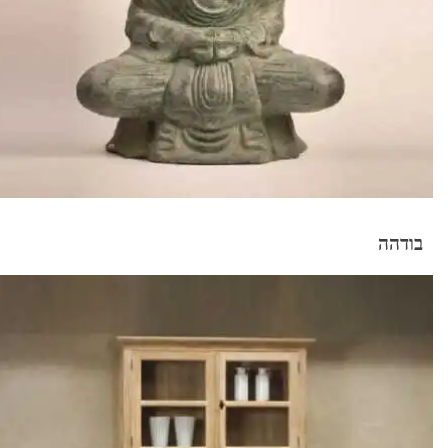
בודהה