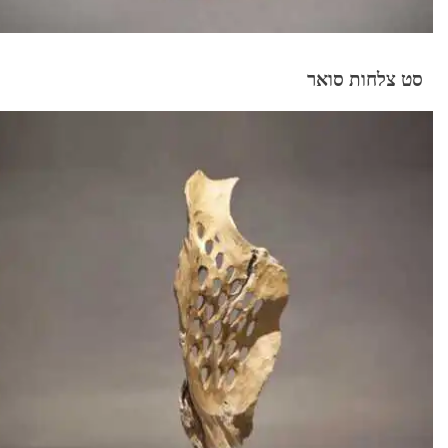
סט צלחות סואר