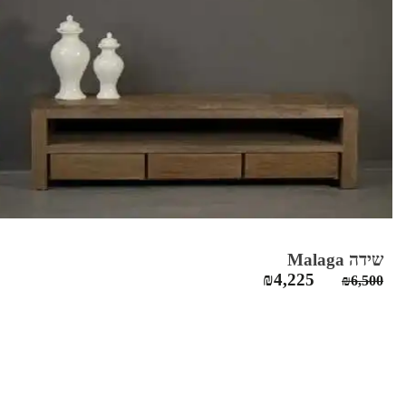
שידה Malaga
המחיר
המחיר
₪
4,225
₪
6,500
המקורי
הנוכחי
היה:
הוא:
₪4,225.
₪6,500.