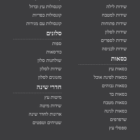
שידות לילה
קונסולות עץ וברזל
שידות למטבח
קונסולות כפריות
שידות פתוחות
קונסולות עם מגירות
שידות לסלון
סלונים
שידות לספרים
ספות
שידות לכניסה
כורסאות
כסאות
שולחנות סלון
כסאות עץ
שידות לסלון
כסאות לפינת אוכל
מזנונים לסלון
כסאות גבוהים
חדרי שינה
כסאות בד
מיטות עץ
כסאות מטבח
שידות מיטה
כסאות לגינה
ארונות לחדר שינה
שרפרפים
שטיחים וטפטים
ספסלי עץ