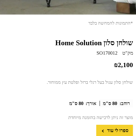
*התמונות להמחשה בלבד
שולחן סלון Home Solution
מק"ט
SO170012
₪
2,100
שולחן סלון עגול בעל רגלי ברזל ופלטת עץ ממוחזר.
רוחב:
80 ס"מ
אורך:
80 ס"מ
מוצר זה ניתן לרכישה בהזמנה מיוחדת
ספרו לי עוד