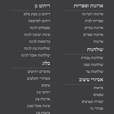
ארונות וספריות
ריהוט גן
ארונות ויטרינה
ריהוט גן מעץ מלא
ספריות לבית
ריהוט למרפסת
ארונות בגדים
ספסלים לגינה
ארונות ספרים
פינות ישיבה לגינה
ארונות
כורסאות לגינה
שולחנות עץ לגינה
שולחנות
שולחנות אוכל לגינה
שולחנות עבודה
בלוג
שולחנות קפה
שולחנות צד
מדברים רהיטים
מאחורי הקלעים
אביזרי עיצוב
טיפים
מראות
רהיטי עץ
טפטים
ארונות עץ
קערות ועציצים
פינות אוכל מעץ
אביזרי נוי
מיטות עץ