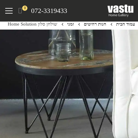
Ski
Menu
0
072-3319433
t
mai
עמוד הבית
חנות רהיטים
זמני
שולחן סלון Home Solution
conten